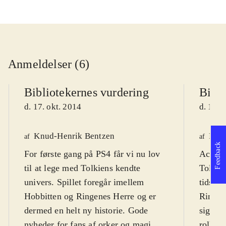
Anmeldelser (6)
Bibliotekernes vurdering
Bibli
d. 17. okt. 2014
d. 19. 
Knud-Henrik Bentzen
Fred
af
af
Feedback
For første gang på PS4 får vi nu lov
Actionp
til at lege med Tolkiens kendte
Tolkien
univers. Spillet foregår imellem
tidsmæ
Hobbitten og Ringenes Herre og er
Ringen
dermed en helt ny historie. Gode
sig til
nyheder for fans af orker og magi.
rollesp