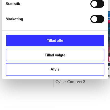
Statistik
Marketing
Tillad alle
Tillad valgte
Need for speed - rivals
Naruto Shippuden -
Ya
Afvis
ultimate ninja storm 4
Se
Cyber Connect 2