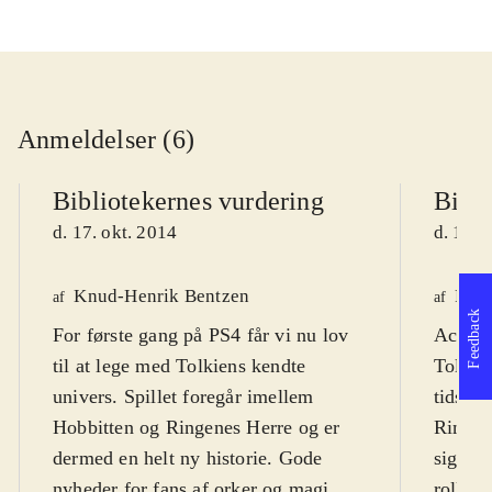
Anmeldelser (6)
Bibliotekernes vurdering
Bibli
d. 17. okt. 2014
d. 19. 
Knud-Henrik Bentzen
Fred
af
af
Feedback
For første gang på PS4 får vi nu lov
Actionp
til at lege med Tolkiens kendte
Tolkien
univers. Spillet foregår imellem
tidsmæ
Hobbitten og Ringenes Herre og er
Ringen
dermed en helt ny historie. Gode
sig til
nyheder for fans af orker og magi.
rollesp