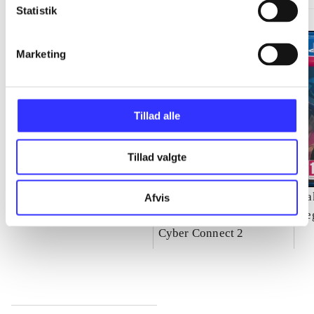
Statistik
Marketing
Tillad alle
Tillad valgte
Need for speed - rivals
Naruto Shippuden -
Ya
Afvis
ultimate ninja storm 4
Se
Cyber Connect 2