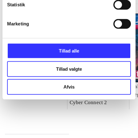
Statistik
Marketing
Tillad alle
Tillad valgte
Need for speed - rivals
Naruto Shippuden -
Ya
Afvis
ultimate ninja storm 4
Se
Cyber Connect 2