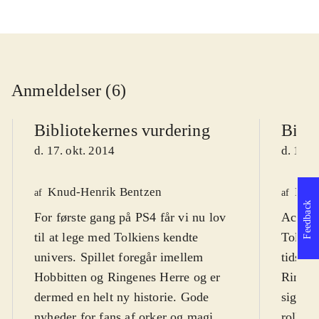
Anmeldelser (6)
Bibliotekernes vurdering
Bibli
d. 17. okt. 2014
d. 19. 
Knud-Henrik Bentzen
Fred
af
af
Feedback
For første gang på PS4 får vi nu lov
Actionp
til at lege med Tolkiens kendte
Tolkien
univers. Spillet foregår imellem
tidsmæ
Hobbitten og Ringenes Herre og er
Ringen
dermed en helt ny historie. Gode
sig til
nyheder for fans af orker og magi.
rollesp