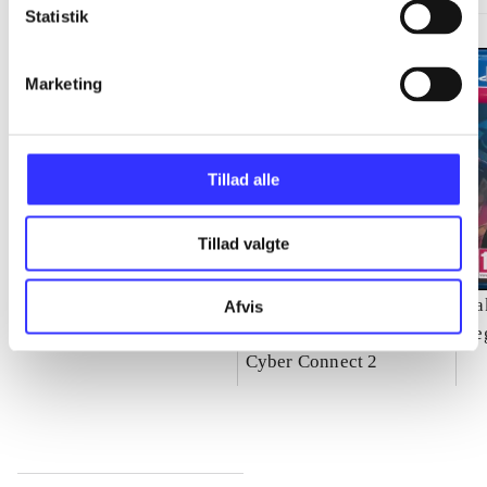
Statistik
Marketing
Tillad alle
Tillad valgte
Need for speed - rivals
Naruto Shippuden -
Ya
Afvis
ultimate ninja storm 4
Se
Cyber Connect 2