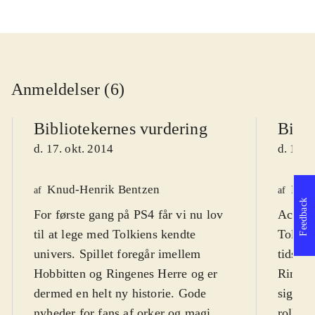
Anmeldelser (6)
Bibliotekernes vurdering
Bibli
d. 17. okt. 2014
d. 19. 
Knud-Henrik Bentzen
Fred
af
af
Feedback
For første gang på PS4 får vi nu lov
Actionp
til at lege med Tolkiens kendte
Tolkien
univers. Spillet foregår imellem
tidsmæ
Hobbitten og Ringenes Herre og er
Ringen
dermed en helt ny historie. Gode
sig til
nyheder for fans af orker og magi.
rollesp