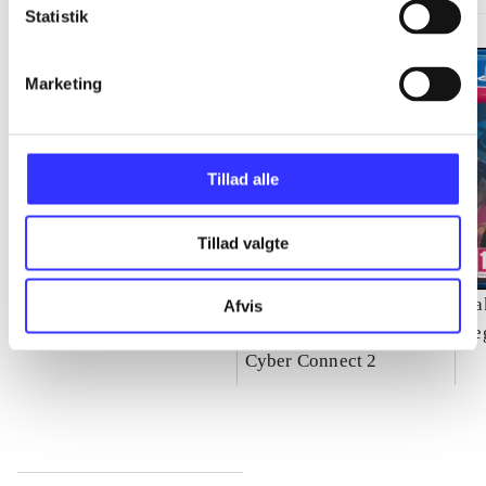
Statistik
Marketing
Tillad alle
Tillad valgte
Need for speed - rivals
Naruto Shippuden -
Ya
Afvis
ultimate ninja storm 4
Se
Cyber Connect 2