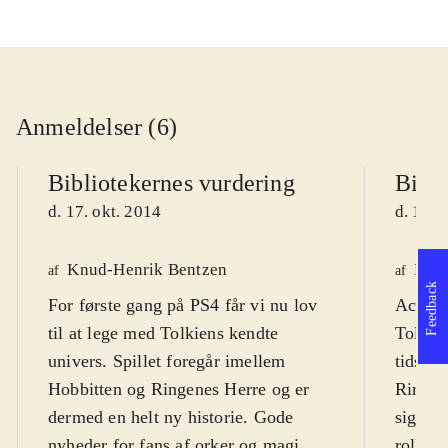
Anmeldelser (6)
Bibliotekernes vurdering
Bibli
d. 17. okt. 2014
d. 19. 
Knud-Henrik Bentzen
Fred
af
af
Feedback
For første gang på PS4 får vi nu lov
Actionp
til at lege med Tolkiens kendte
Tolkien
univers. Spillet foregår imellem
tidsmæ
Hobbitten og Ringenes Herre og er
Ringen
dermed en helt ny historie. Gode
sig til
nyheder for fans af orker og magi.
rollesp