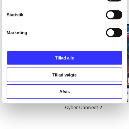
Gå til serien
Statistik
Marketing
Tillad alle
Tillad valgte
Afvis
Need for speed - rivals
Naruto Shippuden -
Ya
ultimate ninja storm 4
Se
Cyber Connect 2