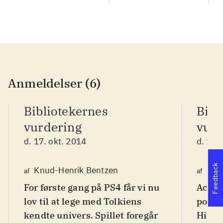
Anmeldelser (6)
Bibliotekernes
Bibl
vurdering
vurd
d. 17. okt. 2014
d. 19.
Feedback
Knud-Henrik Bentzen
Fred
af
af
For første gang på PS4 får vi nu
Action
lov til at lege med Tolkiens
popul
kendte univers. Spillet foregår
Histo