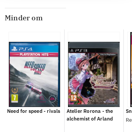
Minder om
Need for speed - rivals
Atelier Rorona - the
Sn
alchemist of Arland
Re