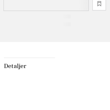
loading
Detaljer
...
...
...
...
...
...
...
...