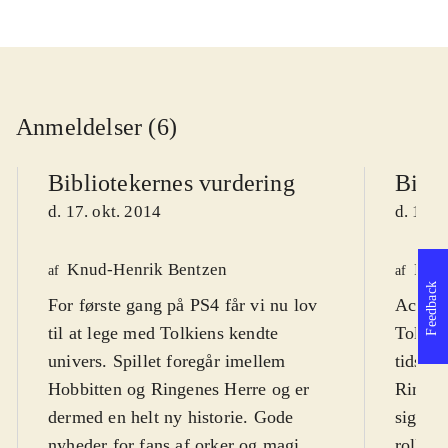
Anmeldelser (6)
Bibliotekernes vurdering
Bibli
d. 17. okt. 2014
d. 19. 
Knud-Henrik Bentzen
Fred
af
af
Feedback
For første gang på PS4 får vi nu lov
Actionp
til at lege med Tolkiens kendte
Tolkien
univers. Spillet foregår imellem
tidsmæ
Hobbitten og Ringenes Herre og er
Ringen
dermed en helt ny historie. Gode
sig til
nyheder for fans af orker og magi.
rollesp