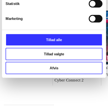
Statistik
Marketing
Tillad alle
Tillad valgte
Need for speed - rivals
Naruto Shippuden -
Ya
Afvis
ultimate ninja storm 4
Se
Cyber Connect 2