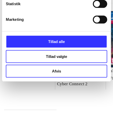
Statistik
Marketing
Tillad alle
Tillad valgte
Need for speed - rivals
Naruto Shippuden -
Ya
Afvis
ultimate ninja storm 4
Se
Cyber Connect 2