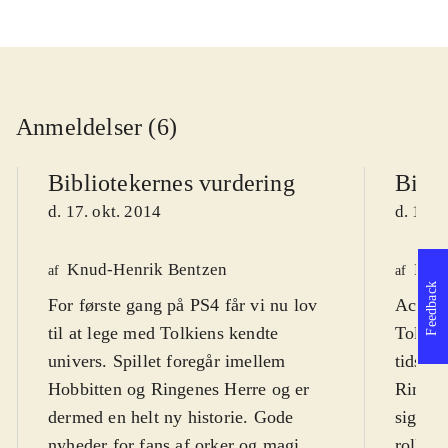
Anmeldelser (6)
Bibliotekernes vurdering
Bibli
d. 17. okt. 2014
d. 19. 
Knud-Henrik Bentzen
Fred
af
af
Feedback
For første gang på PS4 får vi nu lov
Actionp
til at lege med Tolkiens kendte
Tolkien
univers. Spillet foregår imellem
tidsmæ
Hobbitten og Ringenes Herre og er
Ringen
dermed en helt ny historie. Gode
sig til
nyheder for fans af orker og magi.
rollesp