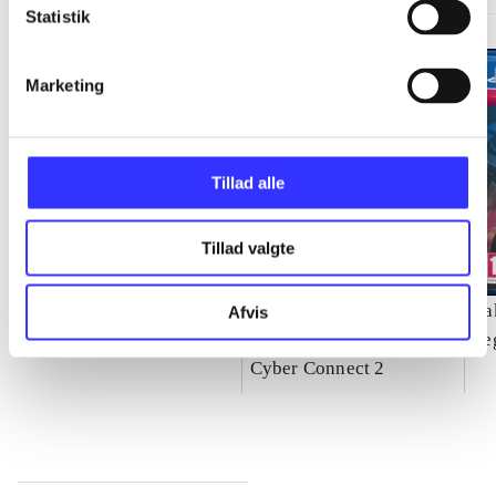
Statistik
Marketing
Tillad alle
Tillad valgte
Need for speed - rivals
Naruto Shippuden -
Ya
Afvis
ultimate ninja storm 4
Se
Cyber Connect 2