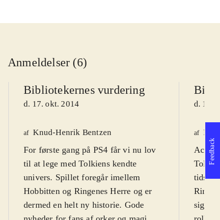
Anmeldelser (6)
Bibliotekernes vurdering
Bibli
d. 17. okt. 2014
d. 19. 
Knud-Henrik Bentzen
Fred
af
af
Feedback
For første gang på PS4 får vi nu lov
Actionp
til at lege med Tolkiens kendte
Tolkien
univers. Spillet foregår imellem
tidsmæ
Hobbitten og Ringenes Herre og er
Ringen
dermed en helt ny historie. Gode
sig til
nyheder for fans af orker og magi.
rollesp