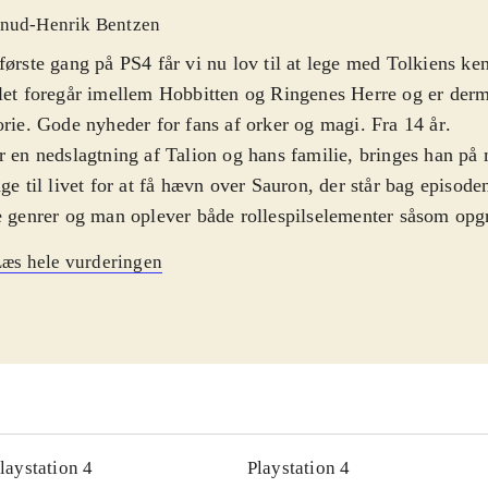
nud-Henrik Bentzen
første gang på PS4 får vi nu lov til at lege med Tolkiens ke
let foregår imellem Hobbitten og Ringenes Herre og er derm
orie. Gode nyheder for fans af orker og magi. Fra 14 år
.
r en nedslagtning af Talion og hans familie, bringes han på
age til livet for at få hævn over Sauron, der står bag episode
e genrer og man oplever både rollespilselementer såsom opg
r, og kampsekvenser med sværd, bue og magi som redskaber.
æs hele vurderingen
derne også opgraderes. Med andre ord kan almindelige orke
esejre i slutningen af spillet end i starten. Spillet finder ste
et over landet Mordor. Man kan selv bestemme om man vil 
dhistorien, eller give sig i kast med de mange "side quests"
r på. Pegi 18
.
let er et must for fans af dette univers, men der kommer no
til. Det er en lidt lukket kreds. Kampsystemet er blevet rost 
laystation 4
Playstation 4