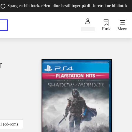
Spørg en bibliotekar
Hent dine bestillinger på dit foretrukne bibliotek
Log ind
Husk
Menu
r
l (cd-rom)