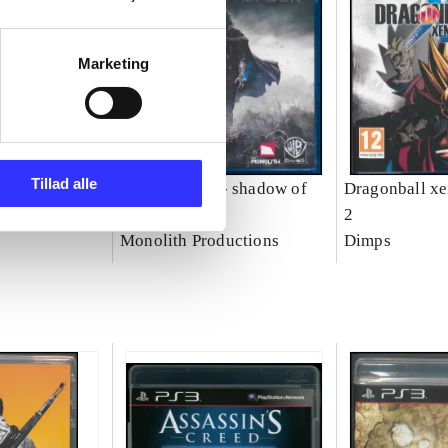
Marketing
Tillad alle
o
Middle-Earth - shadow of
Dragonball xe
Mordor
2
Monolith Productions
Dimps