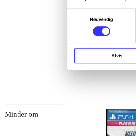
Samtykkevalg
Nødvendig
Afvis
Need for speed
Minder om