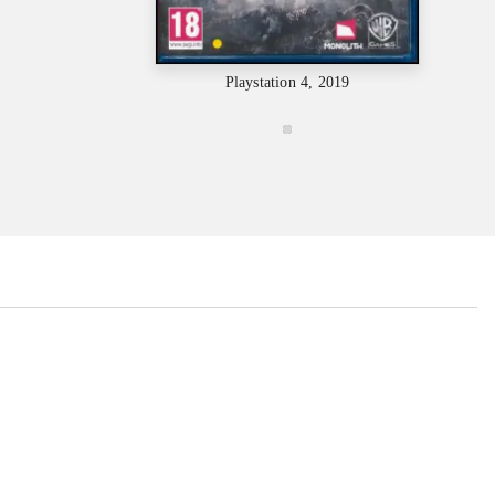
Playsta
Playstation 4, 2019
...
...