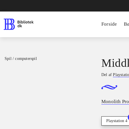
Forside
B
Spil / computerspil
Middl
Del af
Playstati
Monolith Pro
Playstation 4