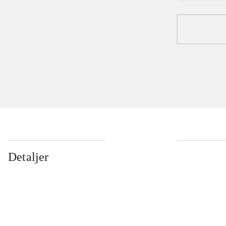
Detaljer
...
...
...
...