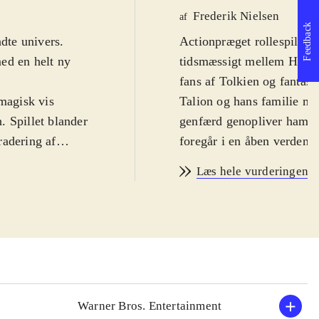
Frederik Nielsen
af
Feedback
ndte univers.
Actionpræget rollespil i d
ed en helt ny
tidsmæssigt mellem Hobbit
fans af Tolkien og fantasy-
 magisk vis
Talion og hans familie my
n. Spillet blander
genfærd genopliver ham fo
radering af
foregår i en åben verden 
 Særligt er, at
stealth, kamp og magi ska
Læs hele vurderingen
r være sværere
Spillet introducerer et Ne
d i en åben verden
en modstander stiger han i
bruge tid på
bliver du også bedre men 
 som spillet også
modstandere
.
Grafikken, lydsiden og ste
k ikke så mange
med kendte figurer fra båd
af kritikere,
gøre det til et af de bedst
Warner Bros. Entertainment