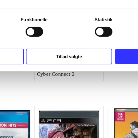
Funktionelle
Statistik
Tillad valgte
 - rivals
Naruto Shippuden - ultimate
Yakuza 0-zer
ninja storm 4
Sega
Cyber Connect 2