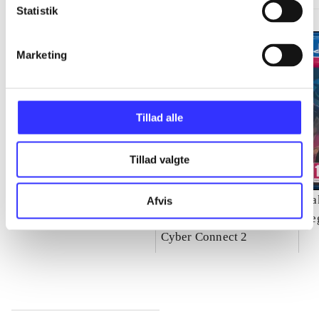
Statistik
Marketing
Tillad alle
Tillad valgte
Need for speed - rivals
Naruto Shippuden -
Ya
Afvis
ultimate ninja storm 4
Se
Cyber Connect 2