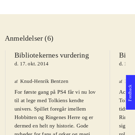
Anmeldelser (6)
Bibliotekernes vurdering
Bibli
d. 17. okt. 2014
d. 19. 
Knud-Henrik Bentzen
Fred
af
af
Feedback
For første gang på PS4 får vi nu lov
Actionp
til at lege med Tolkiens kendte
Tolkien
univers. Spillet foregår imellem
tidsmæ
Hobbitten og Ringenes Herre og er
Ringen
dermed en helt ny historie. Gode
sig til
nyheder for fans af orker og magi.
rollesp