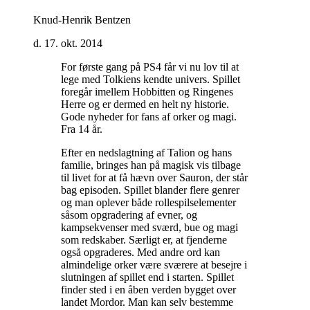
Knud-Henrik Bentzen
d. 17. okt. 2014
For første gang på PS4 får vi nu lov til at
lege med Tolkiens kendte univers. Spillet
foregår imellem Hobbitten og Ringenes
Herre og er dermed en helt ny historie.
Gode nyheder for fans af orker og magi.
Fra 14 år
.
Efter en nedslagtning af Talion og hans
familie, bringes han på magisk vis tilbage
til livet for at få hævn over Sauron, der står
bag episoden. Spillet blander flere genrer
og man oplever både rollespilselementer
såsom opgradering af evner, og
kampsekvenser med sværd, bue og magi
som redskaber. Særligt er, at fjenderne
også opgraderes. Med andre ord kan
almindelige orker være sværere at besejre i
slutningen af spillet end i starten. Spillet
finder sted i en åben verden bygget over
landet Mordor. Man kan selv bestemme