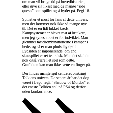
om man vil bruge tid på hovedhistorien,
eller give sig i kast med de mange "side
quests" som spillet også byder på. Pegi 18
.
Spillet er et must for fans af dette univers,
men der kommer nok ikke så mange nye
til. Det er en lidt lukket kreds.
Kampsystemet er blevet rost af kritikere,
men jeg synes at det er for indviklet. Man
glemmer tastekombinationerne i kampens
hede, og så er man pludselig død!
Lydsiden er imponerende, om end
skuespillet er ret teatralsk. Men det skal de
nok også være i et spil som dette.
Grafikken kan man ikke sætte en finger på
.
Der findes mange spil centreret omkring
Tolkiens univers. De senere år har det dog
været i Lego-regi. "Shadow of Mordor" er
det eneste Tolkien spil på PS4 og derfor
uden konkurrence
.