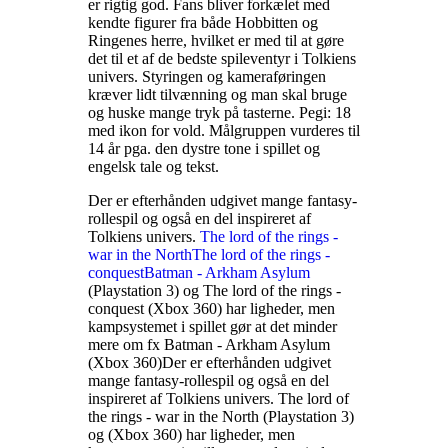
er rigtig god. Fans bliver forkælet med
kendte figurer fra både Hobbitten og
Ringenes herre, hvilket er med til at gøre
det til et af de bedste spileventyr i Tolkiens
univers. Styringen og kameraføringen
kræver lidt tilvænning og man skal bruge
og huske mange tryk på tasterne. Pegi: 18
med ikon for vold. Målgruppen vurderes til
14 år pga. den dystre tone i spillet og
engelsk tale og tekst
.
Der er efterhånden udgivet mange fantasy-
rollespil og også en del inspireret af
Tolkiens univers.
The lord of the rings -
war in the North
The lord of the rings -
conquest
Batman - Arkham Asylum
(Playstation 3) og The lord of the rings -
conquest (Xbox 360) har ligheder, men
kampsystemet i spillet gør at det minder
mere om fx Batman - Arkham Asylum
(Xbox 360)
Der er efterhånden udgivet
mange fantasy-rollespil og også en del
inspireret af Tolkiens univers. The lord of
the rings - war in the North (Playstation 3)
og
(Xbox 360) har ligheder, men