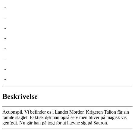
...
...
...
...
...
...
...
...
Beskrivelse
Actionspil. Vi befinder os i Landet Mordor. Krigeren Talion får sin
famile slagtet. Faktisk dør han også selv men bliver på magisk vis
genfødt. Nu går han på togt for at hævne sig på Sauron.