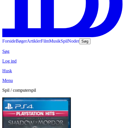
Forside
Bøger
Artikler
Film
Musik
Spil
Noder
Søg
Søg
Log ind
Husk
Menu
Spil / computerspil