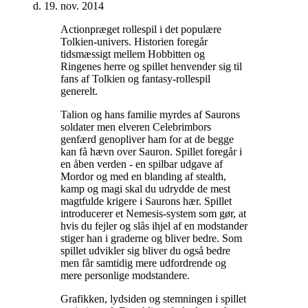
d. 19. nov. 2014
Actionpræget rollespil i det populære
Tolkien-univers. Historien foregår
tidsmæssigt mellem Hobbitten og
Ringenes herre og spillet henvender sig til
fans af Tolkien og fantasy-rollespil
generelt
.
Talion og hans familie myrdes af Saurons
soldater men elveren Celebrimbors
genfærd genopliver ham for at de begge
kan få hævn over Sauron. Spillet foregår i
en åben verden - en spilbar udgave af
Mordor og med en blanding af stealth,
kamp og magi skal du udrydde de mest
magtfulde krigere i Saurons hær. Spillet
introducerer et Nemesis-system som gør, at
hvis du fejler og slås ihjel af en modstander
stiger han i graderne og bliver bedre. Som
spillet udvikler sig bliver du også bedre
men får samtidig mere udfordrende og
mere personlige modstandere
.
Grafikken, lydsiden og stemningen i spillet