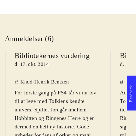
Anmeldelser (6)
Bibliotekernes vurdering
Bibli
d. 17. okt. 2014
d. 19. 
Knud-Henrik Bentzen
Fred
af
af
Feedback
For første gang på PS4 får vi nu lov
Actionp
til at lege med Tolkiens kendte
Tolkien
univers. Spillet foregår imellem
tidsmæ
Hobbitten og Ringenes Herre og er
Ringen
dermed en helt ny historie. Gode
sig til
nyheder for fans af orker og magi.
rollesp