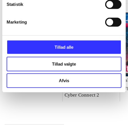
Statistik
Marketing
Tillad alle
Tillad valgte
Need for speed - rivals
Naruto Shippuden -
Ya
Afvis
ultimate ninja storm 4
Se
Cyber Connect 2