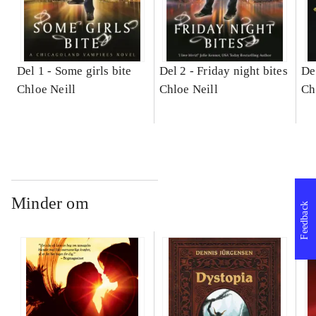
Del 1 -
Some girls bite
Del 2 -
Friday night bites
De
Chloe Neill
Chloe Neill
Ch
Minder om
Feedback