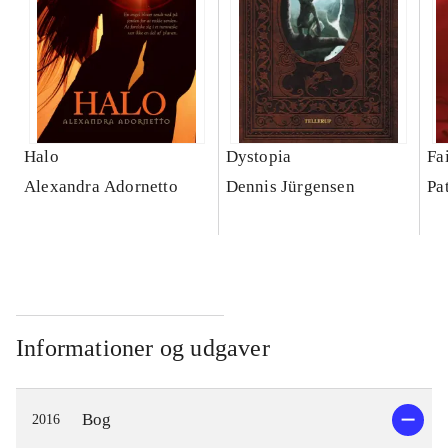
Halo
Dystopia
Fa
Alexandra Adornetto
Dennis Jürgensen
Pa
Informationer og udgaver
Bog
2016