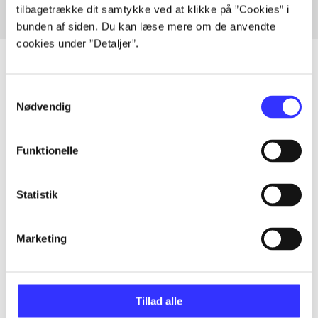
tilbagetrække dit samtykke ved at klikke på ”Cookies” i
bunden af siden. Du kan læse mere om de anvendte
cookies under ”Detaljer”.
Samtykkevalg
Artikler
Nødvendig
Alle registrerede artikler fordelt på udgivelser
Funktionelle
...
Statistik
...
Marketing
...
Tillad alle
...