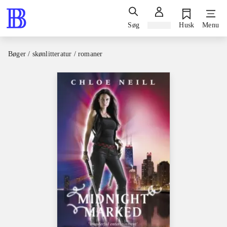
Søg
Log ind
Husk
Menu
Bøger / skønlitteratur / romaner