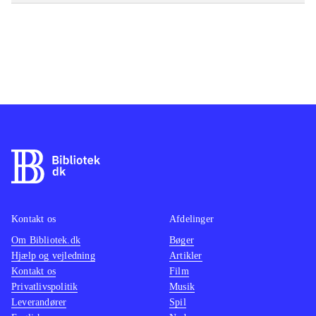
Kontakt os
Afdelinger
Om Bibliotek.dk
Bøger
Hjælp og vejledning
Artikler
Kontakt os
Film
Privatlivspolitik
Musik
Leverandører
Spil