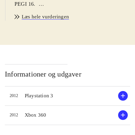
PEGI 16
.
Spillet byder på en række arkadespil,
Læs hele vurderingen
som man kan huske fra dengang man
stadig måtte kæmpe sig gennem
friture-osen for at komme ned til
spillemaskinerne bagerst i grillbaren.
Der er 31 spil at vælge imellem
fordelt på fem kategorier: action,
driving, platform, shooter og sports.
Informationer og udgaver
De fleste af dem er relativt ukendte.
Der er dog blevet plads til klassikere
Playstation 3
2012
som Defender, Gauntlet, Joust,
Marble Madness, Rampage,
Robotron, Tapper, Smash T.V. og
Xbox 360
2012
Spyhunter, men samlingens svaghed
er, at der mangler nogle helt store