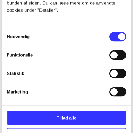
bunden af siden. Du kan læse mere om de anvendte
Alle registrerede artikler fordelt på udgivelser
cookies under ”Detaljer”.
...
Samtykkevalg
Nødvendig
...
Funktionelle
...
Statistik
...
Marketing
...
Tillad alle