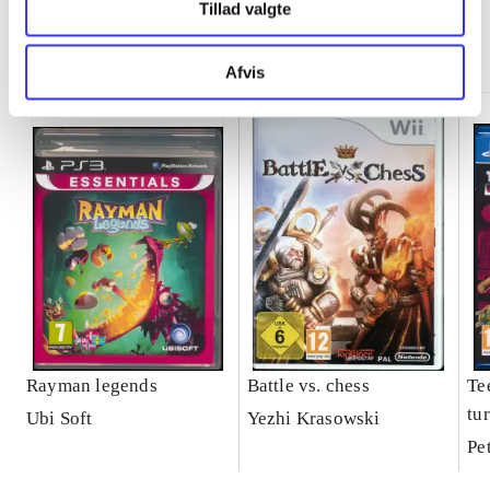
Tillad valgte
Minder om
Afvis
Rayman legends
Battle vs. chess
Te
tur
Ubi Soft
Yezhi Krasowski
Ma
Pe