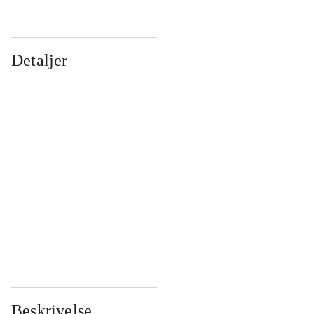
Detaljer
...
...
...
...
...
...
...
...
...
...
...
...
Beskrivelse