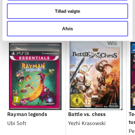
Tillad valgte
Minder om
Afvis
Rayman legends
Battle vs. chess
Te
tu
Ubi Soft
Yezhi Krasowski
Ma
Pe