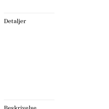
Detaljer
...
...
...
...
...
...
...
...
...
...
...
...
Beskrivelse