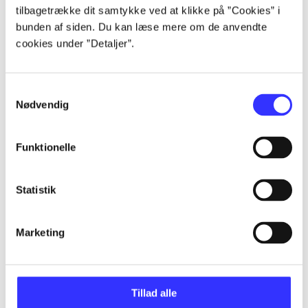
Artikler
tilbagetrække dit samtykke ved at klikke på ”Cookies” i
bunden af siden. Du kan læse mere om de anvendte
Alle registrerede artikler fordelt på udgivelser
cookies under ”Detaljer”.
...
Samtykkevalg
Nødvendig
...
Funktionelle
...
Statistik
...
Marketing
...
Tillad alle