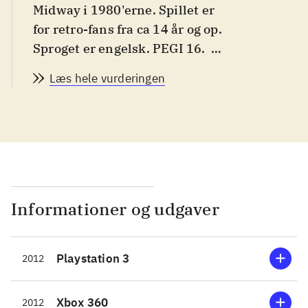
Midway i 1980'erne. Spillet er
for retro-fans fra ca 14 år og op.
Sproget er engelsk. PEGI 16
.
Spillet byder på en række
Læs hele vurderingen
arkadespil, som man kan huske
fra dengang man stadig måtte
kæmpe sig gennem friture-osen
for at komme ned til
spillemaskinerne bagerst i
grillbaren. Der er 31 spil at
vælge imellem fordelt på fem
Informationer og udgaver
kategorier: action, driving,
platform, shooter og sports. De
Playstation 3
2012
fleste af dem er relativt
ukendte. Der er dog blevet
plads til klassikere som
Xbox 360
2012