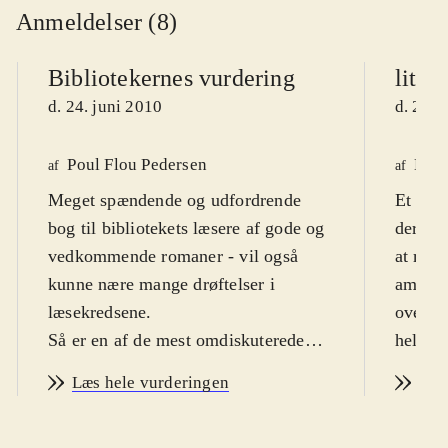
Anmeldelser (8)
Bibliotekernes vurdering
litte
d. 24. juni 2010
d. 22. 
Poul Flou Pedersen
Kami
af
af
Meget spændende og udfordrende
Et mar
bog til bibliotekets læsere af gode og
der ha
vedkommende romaner - vil også
at mes
kunne nære mange drøftelser i
ambiti
læsekredsene
.
overvej
Så er en af de mest omdiskuterede
hele t
bøger i Norge da endelig udkommet
Knausg
Læs hele vurderingen
Læs
på dansk, og det er en umådelig
velskrevet og medrivende bog, som