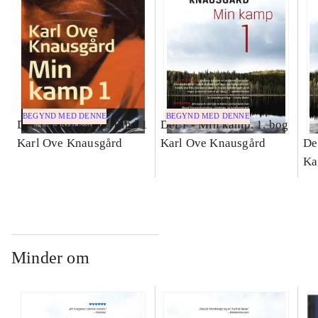
BEGYND MED DENNE
BEGYND MED DENNE
Del 1 -
Min kamp. Bind 1
Del 1 -
Min kamp. 1. bog
Karl Ove Knausgård
Karl Ove Knausgård
De
Ka
Minder om