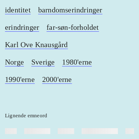
identitet
barndomserindringer
erindringer
far-søn-forholdet
Karl Ove Knausgård
Norge
Sverige
1980'erne
1990'erne
2000'erne
Lignende emneord
heste
børnebøger
ridning
hestesygdomme
vokal