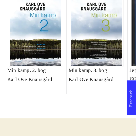
Min kamp. 2. bog
Min kamp. 3. bog
Je
ro
Karl Ove Knausgård
Karl Ove Knausgård
Aa
Bj
Feedback
Br