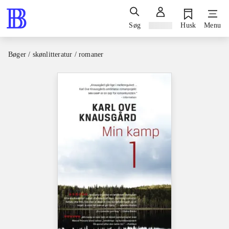
Søg
Log ind
Husk
Menu
Bøger / skønlitteratur / romaner