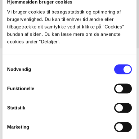
Hjemmesiden bruger cookies
Artikler med samme emner
Vi bruger cookies til besøgsstatistik og optimering af
Fra
brugervenlighed. Du kan til enhver tid ændre eller
tilbagetrække dit samtykke ved at klikke på ”Cookies” i
bunden af siden. Du kan læse mere om de anvendte
cookies under ”Detaljer”.
Samtykkevalg
Nødvendig
Artikler
Alle registrerede artikler fordelt på udgivelser
Funktionelle
...
Statistik
...
Marketing