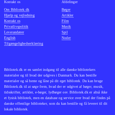
kunstners følsomme sind og
Kontakt os
Afdelinger
eksistens, som balancerer på kanten
Om Bibliotek.dk
Bøger
af stor kunst og menneskeligt forfald.
Hjælp og vejledning
Artikler
Kontakt os
Film
Gid rigtig mange får mulighed for at
Privatlivspolitik
Musik
læse denne fantastiske roman
.
Leverandører
Spil
English
Noder
Tilgængelighedserklæring
Bibliotek.dk er en samlet indgang til alle danske bibliotekers
materialer og til hvad der udgives i Danmark. Du kan bestille
materialer og så hente og låne på dit eget bibliotek. Du kan bruge
Bibliotek.dk til at søge frem, hvad der er udgivet af bøger, musik,
tidsskrifter, artikler, e-bøger, lydbøger osv. Bibliotek.dk er altså ikke
et fysisk bibliotek, men en database og service over hvad der findes på
danske offentlige biblioteker, som du kan bestille og få leveret til dit
lokale bibliotek.