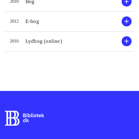
kamp er planlagt til seks bind, heraf
Bog
2010
er de fem udkommet i Norge, hvor
man venter på det sjette og sidste til
E-bog
2012
efteråret. Første bind har lange
reservationslister på de norske
Lydbog (online)
2010
biblioteker og ligger fortsat på listen
over boghandlernes bedst sælgende
bøger
.
Af nyere romaner, der også er
selvbiografisk baserede, kan nævnes
Per Olof Enquists Et andet liv og
Knud Romers Den som blinker er
bange for døden
.
Knausgårds nærgående og detaljerede
beskrivelser bliver aldrig
selvudleverende, og de viser en