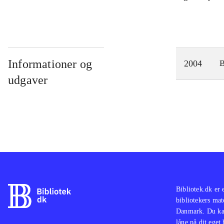
Informationer og
2004
udgaver
Bibliotek.dk er 
bibliotekers mat
Danmark. Du kan
låne på dit eget