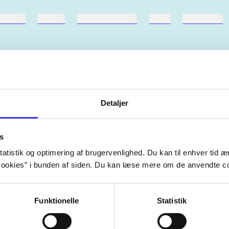
ebøger
ridning
hestesygdomme
vokal
sygdomme
Detaljer
Artiklerne i
handler ofte om
lorem ipsum dolor sit amet ...
Tidsskrift
s
atistik og optimering af brugervenlighed. Du kan til enhver tid æn
ookies” i bunden af siden. Du kan læse mere om de anvendte co
Funktionelle
Statistik