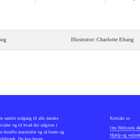
idræt
Bog
Illustrator: Charlotte Eltang
en samlet indgang til alle danske
Kontakt os
erialer og til hvad der udgives i
Om Bibliotek.d
 bestille materialer og så hente og
Hjælp og vejled
 bibliotek. Du kan bruge