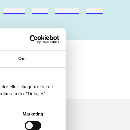
hestesport
træning
skolebøger
hesteavl
Om
dre eller tilbagetrække dit
okies under ”Detaljer”.
Marketing