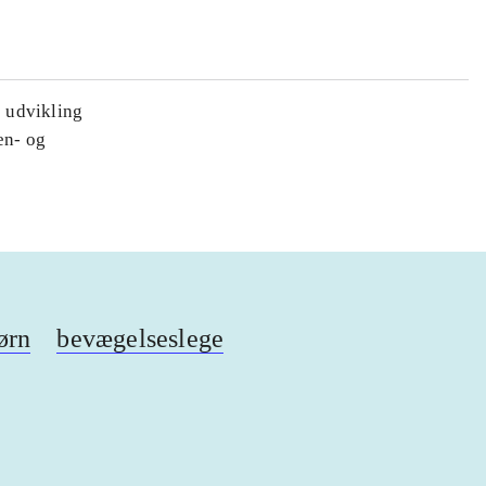
 udvikling
en- og
ørn
bevægelseslege