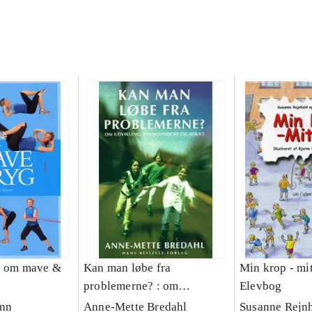
g om mave &
Kan man løbe fra
Min krop - mit
problemerne? : om
Elevbog
udvikling, synshandicap og
ann
Anne-Mette Bredahl
Susanne Rejn