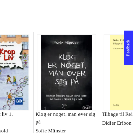
Feedback
 liv 1.
Klog er noget, man øver sig
Tilbage til Re
på
Didier Eribon 
hold
Sofie Münster