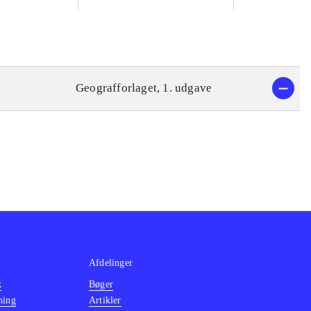
Geografforlaget, 1. udgave
Afdelinger
k
Bøger
ning
Artikler