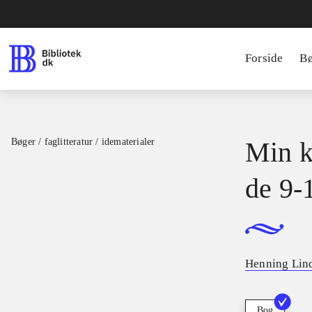
Forside
B
Bøger / faglitteratur / idematerialer
Min kr
de 9-
Henning Lin
Bog