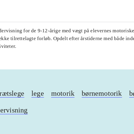
ervisning for de 9-12-årige med vægt på elevernes motoriske
ke tilrettelagte forløb. Opdelt efter årstiderne med både ind
viteter.
rætslege
lege
motorik
børnemotorik
b
ervisning