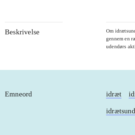
Beskrivelse
Om idrætsund
gennem en ræk
udendørs akti
Emneord
idræt
id
idrætsund