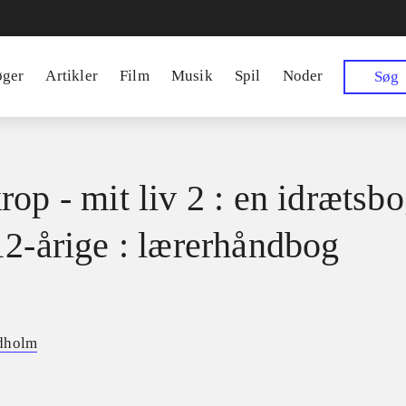
øger
Artikler
Film
Musik
Spil
Noder
Søg
op - mit liv 2 : en idrætsbo
12-årige : lærerhåndbog
dholm