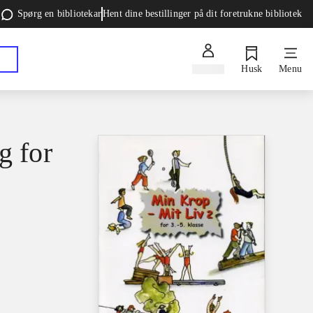
Spørg en bibliotekar
Hent dine bestillinger på dit foretrukne bibliotek
Log ind
Husk
Menu
g for