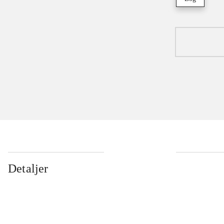
Detaljer
...
...
...
...