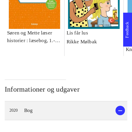
Feedback
Søren og Mette læser
Lis får lus
De
historier : læsebog, 1.-2.
Sø
Rikke Mølbak
klasse - niveau 2
1.-
Kn
Informationer og udgaver
Bog
2020