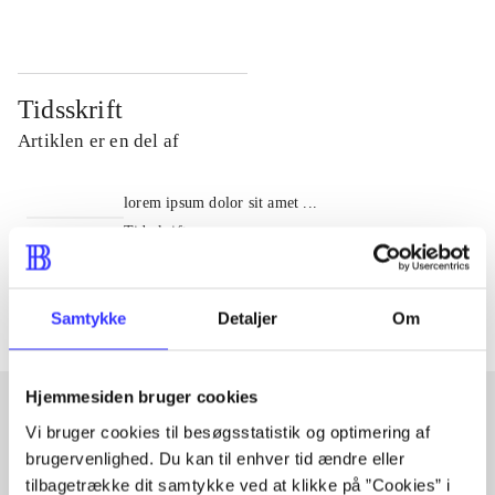
Tidsskrift
Artiklen er en del af
lorem ipsum dolor sit amet ...
Tidsskrift
Artiklerne i
handler ofte om
Samtykke
Detaljer
Om
Hjemmesiden bruger cookies
Vi bruger cookies til besøgsstatistik og optimering af
Artikler med samme emner
brugervenlighed. Du kan til enhver tid ændre eller
tilbagetrække dit samtykke ved at klikke på ”Cookies” i
Fra