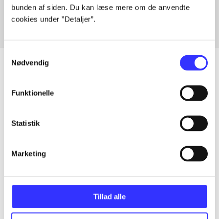
bunden af siden. Du kan læse mere om de anvendte
cookies under ”Detaljer”.
Samtykkevalg
Nødvendig
Funktionelle
Artikler
Alle registrerede artikler fordelt på udgivelser
Statistik
...
Marketing
...
Tillad alle
...