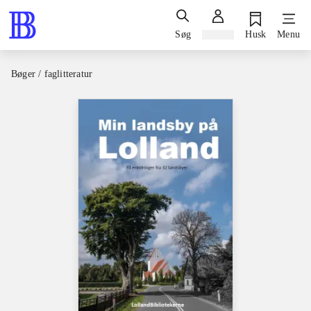
Søg
Log ind
Husk
Menu
Bøger / faglitteratur