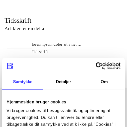
Tidsskrift
Artiklen er en del af
lorem ipsum dolor sit amet ...
Tidsskrift
Artiklerne i
handler ofte om
Samtykke
Detaljer
Om
Hjemmesiden bruger cookies
Artikler med samme emner
Vi bruger cookies til besøgsstatistik og optimering af
brugervenlighed. Du kan til enhver tid ændre eller
Fra
tilbagetrække dit samtykke ved at klikke på ”Cookies” i