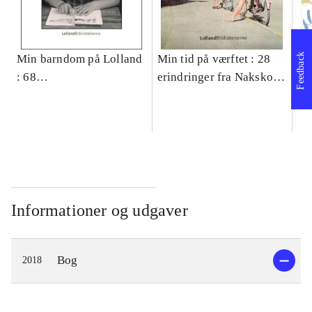
Feedback
Min barndom på Lolland
Min tid på værftet : 28
Qu
: 68
erindringer fra Nakskov
Lo
barndomserindringer
Skibsværft
an
Lo
Informationer og udgaver
Bog
2018