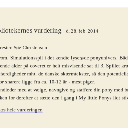
liotekernes vurdering
d. 28. feb. 2014
resten Søe Christensen
om. Simulationsspil i det kendte lyserøde ponyunivers. Bå
ende alder på coveret er helt misvisende sat til 3. Spillet kr
færdigheder mht. de danske skærmtekster, så den potentiell
or snarere ligge fra ca. 10-12 år - mest piger
.
ndleder med at vælge, navngive og staffere din pony med br
en for derefter at sætte den i gang i My little Ponys lidt sti
er valg mellem freestyle, hvor du selv bestemmer og 5 bun
æs hele vurderingen
koncepter med mål i fx at finde job, bygge farm og dyrke ma
e konkurrencer, samle en formue, finde en partner eller stift