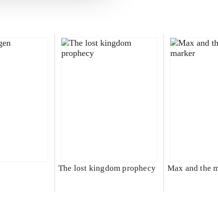
n
The lost kingdom prophecy
Max and the 