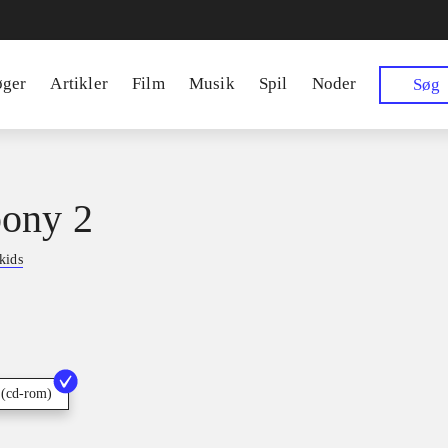
øger
Artikler
Film
Musik
Spil
Noder
Søg
ony 2
kids
 (cd-rom)