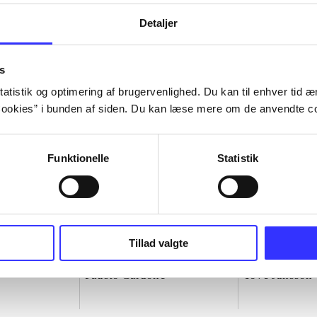
Detaljer
s
atistik og optimering af brugervenlighed. Du kan til enhver tid æn
ookies” i bunden af siden. Du kan læse mere om de anvendte co
Funktionelle
Statistik
Tillad valgte
eventyr
My little baby
Ninni - det us
Fausto Cardone
Tove Jansson