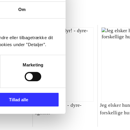
Om
dre eller tilbagetrække dit
okies under ”Detaljer”.
Marketing
Tillad alle
ynlige barn
Jeg elsker dyr! - dyre-
Jeg elsker hun
agenter
forskellige hu