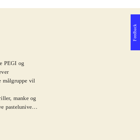
Feedback
de PEGI og
æver
e målgruppe vil
iller, manke og
ve pastelunivers.
dne
rker, få venner,
e familie. For at