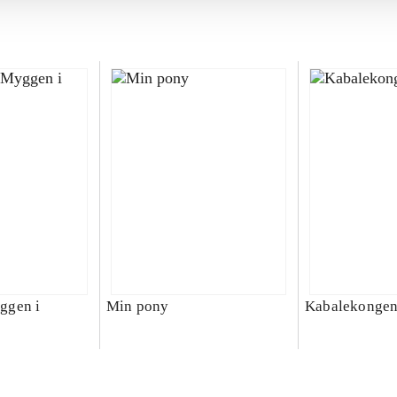
ggen i
Min pony
Kabalekonge