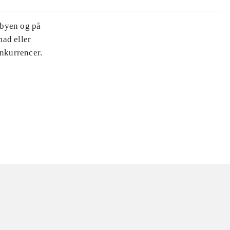
 byen og på
mad eller
onkurrencer.