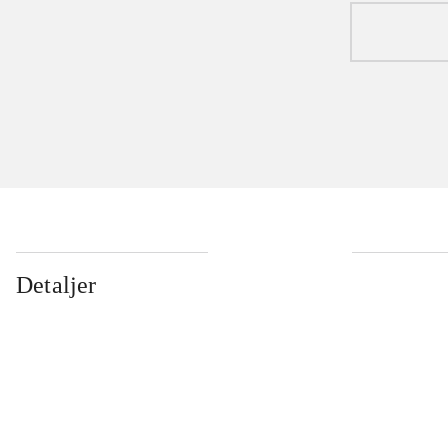
Detaljer
...
...
...
...