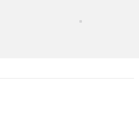
...
...