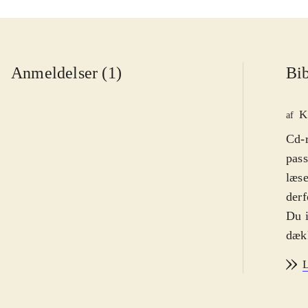
Anmeldelser (1)
Bib
K
af
Cd-r
pass
læse
derf
Du i
dækk
Der 
L
spil
vind