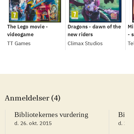
The Lego movie -
Dragons - dawn of the
Mi
videogame
new riders
- 
TT Games
Climax Studios
Te
Anmeldelser (4)
Bibliotekernes vurdering
Bibli
d. 26. okt. 2015
d. 26.