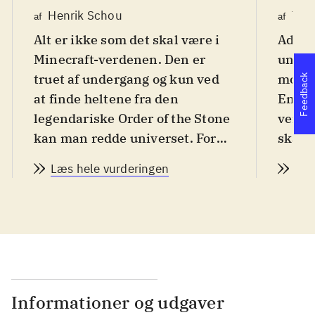
Henrik Schou
Tho
af
af
Alt er ikke som det skal være i
Advent
Minecraft-verdenen. Den er
unive
truet af undergang og kun ved
mod e
Feedback
at finde heltene fra den
En så
legendariske Order of the Stone
verde
kan man redde universet. For
skal 
alle fra 12 år
.
grupp
Læs hele vurderingen
Læs
Story mode kan snyde. Det er
Reube
ikke et "byg selv" spil som
en sa
Minecraft, men et point-and-
the St
click adventurespil, i 5 kapitler
drage
(kun 2 er tilgængelige nu,
være 
resten frigives løbende). Spillet
verden
foregår godt nok i Minecraft-
Under
Informationer og udgaver