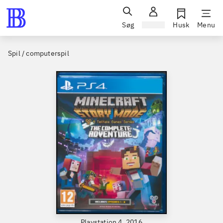
Søg
Log ind
Husk
Menu
Spil / computerspil
Playstation 4, 2016