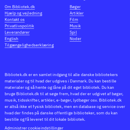
1
Back to the future - the game
Games
Om Bibliotek.dk
Bøger
(Playstation 4), The walking
velken
Hjælp og vejledning
Artikler
dead (Sæson 2, Xbox One) og
bag
T
Kontakt os
Film
Back to the future - the game
walki
Privatlivspolitik
Musik
(Playstation 4)
Det er Telltale
(Play
Leverandører
Spil
English
Noder
Games, der står bag og de har
dead (
Tilgængelighedserklæring
tidligere fået ros for
spil 
kapitelopdelte adventures som
yngre
The wolf among us (Playstation
fra Te
4), The walking dead (Sæson 2,
efter
Bibliotek.dk er en samlet indgang til alle danske bibliotekers
Xbox One) og Back to the future
også 
materialer og til hvad der udgives i Danmark. Du kan bestille
materialer og så hente og låne på dit eget bibliotek. Du kan
- the game (Playstation 4)
Det er
us (Pl
bruge Bibliotek.dk til at søge frem, hvad der er udgivet af bøger,
Telltale Games, der står bag og
walkin
musik, tidsskrifter, artikler, e-bøger, lydbøger osv. Bibliotek.dk
de har tidligere fået ros for
Med de
er altså ikke et fysisk bibliotek, men en database og service over
hvad der findes på danske offentlige biblioteker, som du kan
kapitelopdelte adventures som
ramme
bestille og få leveret til dit lokale bibliotek.
The wolf among us (Playstation
Administrer cookieindstillinger