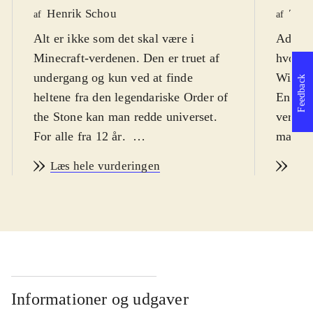
Henrik Schou
Tho
af
af
Alt er ikke som det skal være i
Adventu
Minecraft-verdenen. Den er truet af
hvor s
undergang og kun ved at finde
Wither
Feedback
heltene fra den legendariske Order of
En såka
the Stone kan man redde universet.
verden
For alle fra 12 år
.
man sa
Story mode kan snyde. Det er ikke et
(og gr
Læs hele vurderingen
Læs
"byg selv" spil som Minecraft, men
fra en
et point-and-click adventurespil, i 5
Stone" 
kapitler (kun 2 er tilgængelige nu,
De kan
resten frigives løbende). Spillet
redde v
foregår godt nok i Minecraft-
Underv
universet, komplet med den
zombie
firkantede grafik og masser af
og Cre
Informationer og udgaver
referencer til selve Minecraft, men
stillin