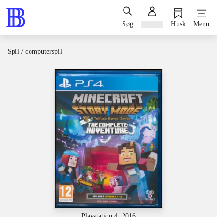
Søg
Log ind
Husk
Menu
Spil / computerspil
Playstation 4, 2016