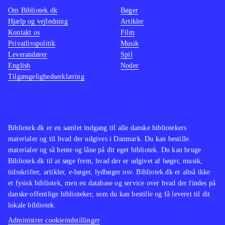
Om Bibliotek.dk
Bøger
The walking dead (Sæson 2, Xbox
de fx 
Hjælp og vejledning
Artikler
One) og Back to the future - the
us (Pl
Kontakt os
Film
game (Playstation 4)
Det er Telltale
dead (P
Privatlivspolitik
Musik
Leverandører
Games, der står bag og de har
Spil
prøver
English
Noder
tidligere fået ros for kapitelopdelte
målgru
Tilgængelighedserklæring
adventures som The wolf among us
(Playstation 4), The walking dead
(Sæson 2, Xbox One) og
(Playstation
4)
.
Bibliotek.dk er en samlet indgang til alle danske bibliotekers
materialer og til hvad der udgives i Danmark. Du kan bestille
materialer og så hente og låne på dit eget bibliotek. Du kan bruge
Bibliotek.dk til at søge frem, hvad der er udgivet af bøger, musik,
tidsskrifter, artikler, e-bøger, lydbøger osv. Bibliotek.dk er altså ikke
et fysisk bibliotek, men en database og service over hvad der findes på
danske offentlige biblioteker, som du kan bestille og få leveret til dit
lokale bibliotek.
Administrer cookieindstillinger