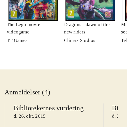
The Lego movie -
Dragons - dawn of the
Mi
videogame
new riders
se
TT Games
Climax Studios
Te
Anmeldelser (4)
Bibliotekernes vurdering
Bibli
d. 26. okt. 2015
d. 26. 