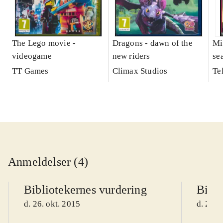
The Lego movie -
Dragons - dawn of the
Mi
videogame
new riders
se
TT Games
Climax Studios
Te
Anmeldelser (4)
Bibliotekernes vurdering
Bibli
d. 26. okt. 2015
d. 26. 