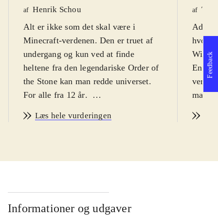
Henrik Schou
Tho
af
af
Alt er ikke som det skal være i
Adventu
Minecraft-verdenen. Den er truet af
hvor s
undergang og kun ved at finde
Wither
Feedback
heltene fra den legendariske Order of
En såka
the Stone kan man redde universet.
verden
For alle fra 12 år
.
man sa
Story mode kan snyde. Det er ikke et
(og gr
Læs hele vurderingen
Læs
"byg selv" spil som Minecraft, men
fra en
et point-and-click adventurespil, i 5
Stone" 
kapitler (kun 2 er tilgængelige nu,
De kan
resten frigives løbende). Spillet
redde v
foregår godt nok i Minecraft-
Underv
universet, komplet med den
zombie
firkantede grafik og masser af
og Cre
Informationer og udgaver
referencer til selve Minecraft, men
stillin