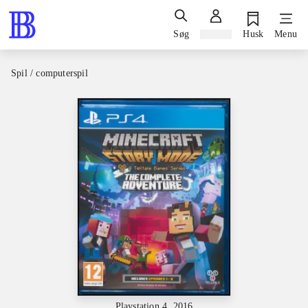
Søg
Log ind
Husk
Menu
Spil / computerspil
Playstation 4, 2016