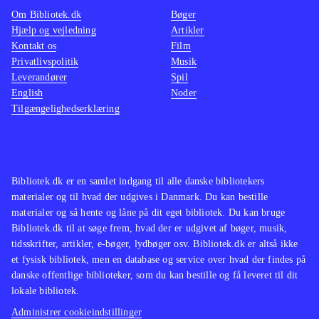
Om Bibliotek.dk
Bøger
The walking dead (Sæson 2, Xbox
de fx 
Hjælp og vejledning
Artikler
One) og Back to the future - the
us (Pl
Kontakt os
Film
game (Playstation 4)
Det er Telltale
dead (P
Privatlivspolitik
Musik
Leverandører
Games, der står bag og de har
Spil
prøver
English
Noder
tidligere fået ros for kapitelopdelte
målgru
Tilgængelighedserklæring
adventures som The wolf among us
(Playstation 4), The walking dead
(Sæson 2, Xbox One) og
(Playstation
4)
.
Bibliotek.dk er en samlet indgang til alle danske bibliotekers
materialer og til hvad der udgives i Danmark. Du kan bestille
materialer og så hente og låne på dit eget bibliotek. Du kan bruge
Bibliotek.dk til at søge frem, hvad der er udgivet af bøger, musik,
tidsskrifter, artikler, e-bøger, lydbøger osv. Bibliotek.dk er altså ikke
et fysisk bibliotek, men en database og service over hvad der findes på
danske offentlige biblioteker, som du kan bestille og få leveret til dit
lokale bibliotek.
Administrer cookieindstillinger