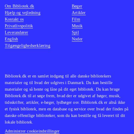
Om Bibliotek.dk
Bøger
The walking dead (Sæson 2, Xbox
de fx 
Hjælp og vejledning
Artikler
One) og Back to the future - the
us (Pl
Kontakt os
Film
game (Playstation 4)
Det er Telltale
dead (P
Privatlivspolitik
Musik
Leverandører
Games, der står bag og de har
Spil
prøver
English
Noder
tidligere fået ros for kapitelopdelte
målgru
Tilgængelighedserklæring
adventures som The wolf among us
(Playstation 4), The walking dead
(Sæson 2, Xbox One) og
(Playstation
4)
.
Bibliotek.dk er en samlet indgang til alle danske bibliotekers
materialer og til hvad der udgives i Danmark. Du kan bestille
materialer og så hente og låne på dit eget bibliotek. Du kan bruge
Bibliotek.dk til at søge frem, hvad der er udgivet af bøger, musik,
tidsskrifter, artikler, e-bøger, lydbøger osv. Bibliotek.dk er altså ikke
et fysisk bibliotek, men en database og service over hvad der findes på
danske offentlige biblioteker, som du kan bestille og få leveret til dit
lokale bibliotek.
Administrer cookieindstillinger