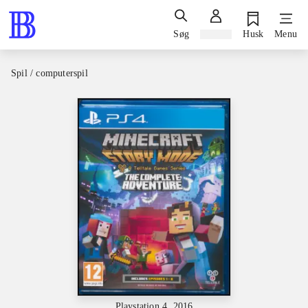
Søg
Log ind
Husk
Menu
Spil / computerspil
Playstation 4, 2016