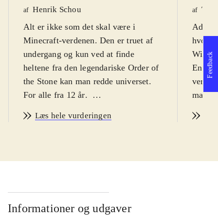
Henrik Schou
Tho
af
af
Alt er ikke som det skal være i
Adventu
Minecraft-verdenen. Den er truet af
hvor s
undergang og kun ved at finde
Wither
Feedback
heltene fra den legendariske Order of
En såka
the Stone kan man redde universet.
verden
For alle fra 12 år
.
man sa
Story mode kan snyde. Det er ikke et
(og gr
Læs hele vurderingen
Læs
"byg selv" spil som Minecraft, men
fra en
et point-and-click adventurespil, i 5
Stone" 
kapitler (kun 2 er tilgængelige nu,
De kan
resten frigives løbende). Spillet
redde v
foregår godt nok i Minecraft-
Underv
universet, komplet med den
zombie
firkantede grafik og masser af
og Cre
Informationer og udgaver
referencer til selve Minecraft, men
stillin