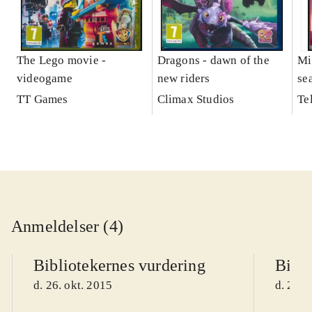
The Lego movie -
Dragons - dawn of the
Mi
videogame
new riders
se
TT Games
Climax Studios
Te
Anmeldelser (4)
Bibliotekernes vurdering
Bibli
d. 26. okt. 2015
d. 26. 