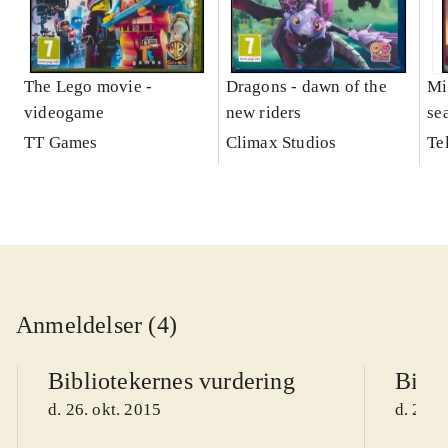
The Lego movie -
Dragons - dawn of the
Mi
videogame
new riders
se
TT Games
Climax Studios
Te
Anmeldelser (4)
Bibliotekernes vurdering
Bibli
d. 26. okt. 2015
d. 26. 