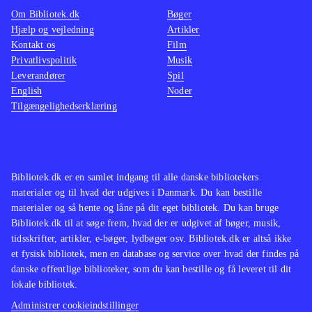
Om Bibliotek.dk
Bøger
The walking dead (Sæson 2, Xbox
de fx 
Hjælp og vejledning
Artikler
One) og Back to the future - the
us (Pl
Kontakt os
Film
game (Playstation 4)
Det er Telltale
dead (P
Privatlivspolitik
Musik
Leverandører
Games, der står bag og de har
Spil
prøver
English
Noder
tidligere fået ros for kapitelopdelte
målgru
Tilgængelighedserklæring
adventures som The wolf among us
(Playstation 4), The walking dead
(Sæson 2, Xbox One) og
(Playstation
4)
.
Bibliotek.dk er en samlet indgang til alle danske bibliotekers
materialer og til hvad der udgives i Danmark. Du kan bestille
materialer og så hente og låne på dit eget bibliotek. Du kan bruge
Bibliotek.dk til at søge frem, hvad der er udgivet af bøger, musik,
tidsskrifter, artikler, e-bøger, lydbøger osv. Bibliotek.dk er altså ikke
et fysisk bibliotek, men en database og service over hvad der findes på
danske offentlige biblioteker, som du kan bestille og få leveret til dit
lokale bibliotek.
Administrer cookieindstillinger