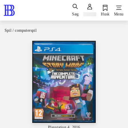
Søg
Log ind
Husk
Menu
Spil / computerspil
Playstation 4, 2016