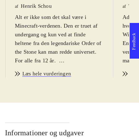
Henrik Schou
Tho
af
af
Alt er ikke som det skal være i
Adventu
Minecraft-verdenen. Den er truet af
hvor s
undergang og kun ved at finde
Wither
Feedback
heltene fra den legendariske Order of
En såka
the Stone kan man redde universet.
verden
For alle fra 12 år
.
man sa
Story mode kan snyde. Det er ikke et
(og gr
Læs hele vurderingen
Læs
"byg selv" spil som Minecraft, men
fra en
et point-and-click adventurespil, i 5
Stone" 
kapitler (kun 2 er tilgængelige nu,
De kan
resten frigives løbende). Spillet
redde v
foregår godt nok i Minecraft-
Underv
universet, komplet med den
zombie
firkantede grafik og masser af
og Cre
Informationer og udgaver
referencer til selve Minecraft, men
stillin