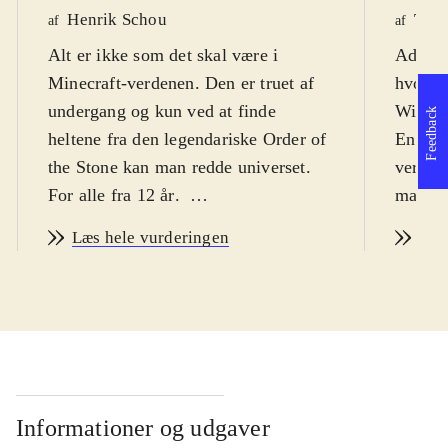
Henrik Schou
Tho
af
af
Alt er ikke som det skal være i
Adventu
Minecraft-verdenen. Den er truet af
hvor s
undergang og kun ved at finde
Wither
Feedback
heltene fra den legendariske Order of
En såka
the Stone kan man redde universet.
verden
For alle fra 12 år
.
man sa
Story mode kan snyde. Det er ikke et
(og gr
Læs hele vurderingen
Læs
"byg selv" spil som Minecraft, men
fra en
et point-and-click adventurespil, i 5
Stone" 
kapitler (kun 2 er tilgængelige nu,
De kan
resten frigives løbende). Spillet
redde v
foregår godt nok i Minecraft-
Underv
universet, komplet med den
zombie
firkantede grafik og masser af
og Cre
Informationer og udgaver
referencer til selve Minecraft, men
stillin