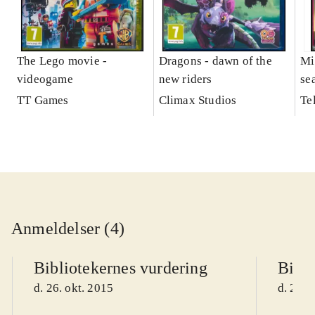
The Lego movie -
Dragons - dawn of the
Mi
videogame
new riders
se
TT Games
Climax Studios
Te
Anmeldelser (4)
Bibliotekernes vurdering
Bibli
d. 26. okt. 2015
d. 26. 