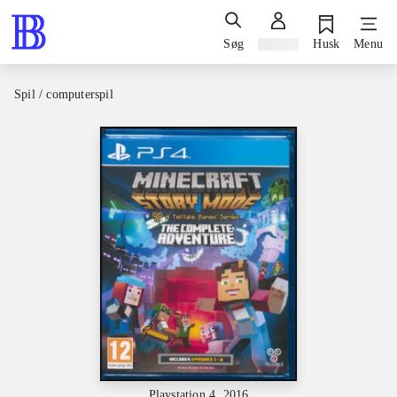
Søg
Log ind
Husk
Menu
Spil / computerspil
Playstation 4, 2016