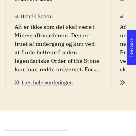
Henrik Schou
Tho
af
af
Alt er ikke som det skal være i
Advent
Minecraft-verdenen. Den er
unive
Feedback
truet af undergang og kun ved
mod e
at finde heltene fra den
En så
legendariske Order of the Stone
verde
kan man redde universet. For
skal 
alle fra 12 år
.
grupp
Læs hele vurderingen
Læs
Story mode kan snyde. Det er
Reube
ikke et "byg selv" spil som
en sa
Minecraft, men et point-and-
the St
click adventurespil, i 5 kapitler
drage
(kun 2 er tilgængelige nu,
være 
resten frigives løbende). Spillet
verden