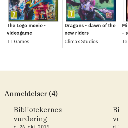
The Lego movie -
Dragons - dawn of the
Mi
videogame
new riders
- 
TT Games
Climax Studios
Te
Anmeldelser (4)
Bibliotekernes
Bibl
vurdering
vurd
d. 26. okt. 2015
d. 26.