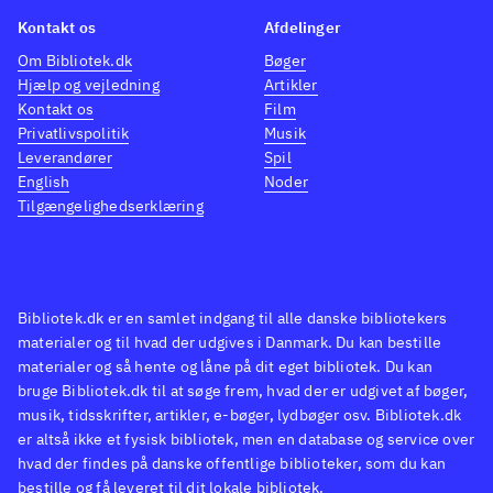
walking dead, sæson 2, box
Udgive
Kontakt os
Afdelinger
1
Back to the future - the game
Games
Om Bibliotek.dk
Bøger
(Playstation 4), The walking
velken
Hjælp og vejledning
Artikler
dead (Sæson 2, Xbox One) og
bag
T
Kontakt os
Film
Back to the future - the game
walki
Privatlivspolitik
Musik
(Playstation 4)
Det er Telltale
(Play
Leverandører
Spil
English
Noder
Games, der står bag og de har
dead (
Tilgængelighedserklæring
tidligere fået ros for
spil 
kapitelopdelte adventures som
yngre
The wolf among us (Playstation
fra Te
4), The walking dead (Sæson 2,
efter
Bibliotek.dk er en samlet indgang til alle danske bibliotekers
Xbox One) og Back to the future
også 
materialer og til hvad der udgives i Danmark. Du kan bestille
materialer og så hente og låne på dit eget bibliotek. Du kan
- the game (Playstation 4)
Det er
us (Pl
bruge Bibliotek.dk til at søge frem, hvad der er udgivet af bøger,
Telltale Games, der står bag og
walkin
musik, tidsskrifter, artikler, e-bøger, lydbøger osv. Bibliotek.dk
de har tidligere fået ros for
Med de
er altså ikke et fysisk bibliotek, men en database og service over
hvad der findes på danske offentlige biblioteker, som du kan
kapitelopdelte adventures som
ramme
bestille og få leveret til dit lokale bibliotek.