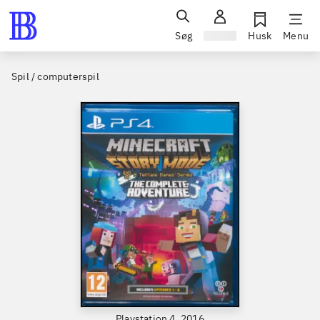
Søg
Log ind
Husk
Menu
Spil / computerspil
Playstation 4, 2016