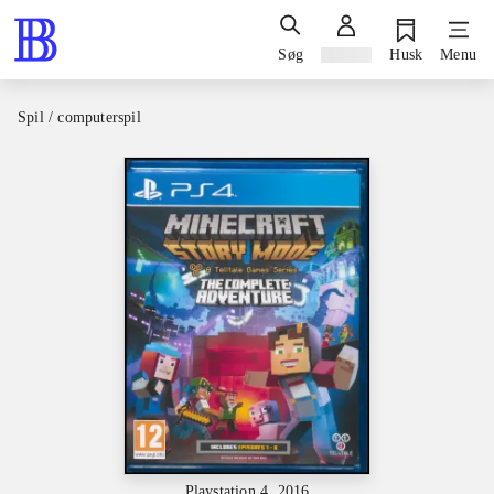
Søg
Log ind
Husk
Menu
Spil / computerspil
Playstation 4, 2016