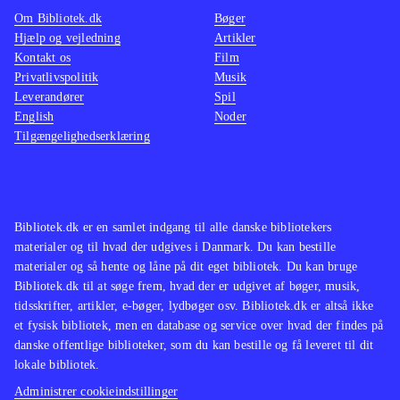
Om Bibliotek.dk
Bøger
The walking dead (Sæson 2, Xbox
de fx 
Hjælp og vejledning
Artikler
One) og Back to the future - the
us (Pl
Kontakt os
Film
game (Playstation 4)
Det er Telltale
dead (P
Privatlivspolitik
Musik
Leverandører
Games, der står bag og de har
Spil
prøver
English
Noder
tidligere fået ros for kapitelopdelte
målgru
Tilgængelighedserklæring
adventures som The wolf among us
(Playstation 4), The walking dead
(Sæson 2, Xbox One) og
(Playstation
4)
.
Bibliotek.dk er en samlet indgang til alle danske bibliotekers
materialer og til hvad der udgives i Danmark. Du kan bestille
materialer og så hente og låne på dit eget bibliotek. Du kan bruge
Bibliotek.dk til at søge frem, hvad der er udgivet af bøger, musik,
tidsskrifter, artikler, e-bøger, lydbøger osv. Bibliotek.dk er altså ikke
et fysisk bibliotek, men en database og service over hvad der findes på
danske offentlige biblioteker, som du kan bestille og få leveret til dit
lokale bibliotek.
Administrer cookieindstillinger