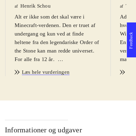
Henrik Schou
Tho
af
af
Alt er ikke som det skal være i
Adventu
Minecraft-verdenen. Den er truet af
hvor s
undergang og kun ved at finde
Wither
Feedback
heltene fra den legendariske Order of
En såka
the Stone kan man redde universet.
verden
For alle fra 12 år
.
man sa
Story mode kan snyde. Det er ikke et
(og gr
Læs hele vurderingen
Læs
"byg selv" spil som Minecraft, men
fra en
et point-and-click adventurespil, i 5
Stone" 
kapitler (kun 2 er tilgængelige nu,
De kan
resten frigives løbende). Spillet
redde v
foregår godt nok i Minecraft-
Underv
universet, komplet med den
zombie
firkantede grafik og masser af
og Cre
Informationer og udgaver
referencer til selve Minecraft, men
stillin