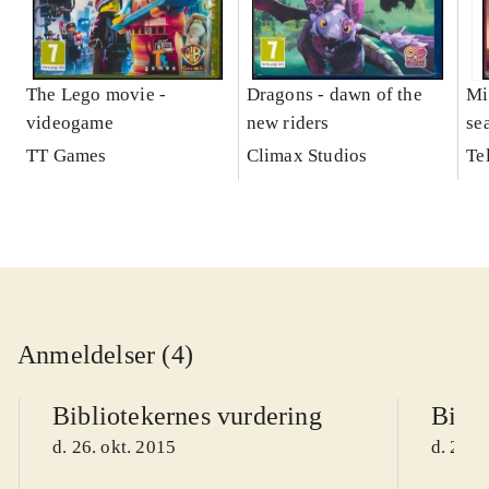
The Lego movie -
Dragons - dawn of the
Mi
videogame
new riders
se
TT Games
Climax Studios
Te
Anmeldelser (4)
Bibliotekernes vurdering
Bibli
d. 26. okt. 2015
d. 26. 