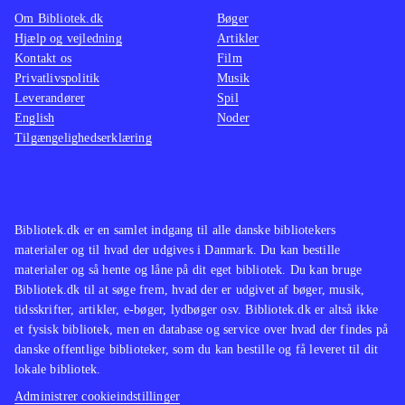
Om Bibliotek.dk
Bøger
The walking dead (Sæson 2, Xbox
de fx 
Hjælp og vejledning
Artikler
One) og Back to the future - the
us (Pl
Kontakt os
Film
game (Playstation 4)
Det er Telltale
dead (P
Privatlivspolitik
Musik
Leverandører
Games, der står bag og de har
Spil
prøver
English
Noder
tidligere fået ros for kapitelopdelte
målgru
Tilgængelighedserklæring
adventures som The wolf among us
(Playstation 4), The walking dead
(Sæson 2, Xbox One) og
(Playstation
4)
.
Bibliotek.dk er en samlet indgang til alle danske bibliotekers
materialer og til hvad der udgives i Danmark. Du kan bestille
materialer og så hente og låne på dit eget bibliotek. Du kan bruge
Bibliotek.dk til at søge frem, hvad der er udgivet af bøger, musik,
tidsskrifter, artikler, e-bøger, lydbøger osv. Bibliotek.dk er altså ikke
et fysisk bibliotek, men en database og service over hvad der findes på
danske offentlige biblioteker, som du kan bestille og få leveret til dit
lokale bibliotek.
Administrer cookieindstillinger