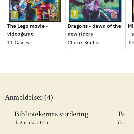
The Lego movie -
Dragons - dawn of the
Mi
videogame
new riders
- 
TT Games
Climax Studios
Te
Anmeldelser (4)
Bibliotekernes vurdering
Bibli
d. 26. okt. 2015
d. 26. 