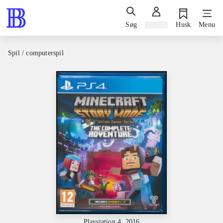
Søg
Log ind
Husk
Menu
Spil / computerspil
Playstation 4, 2016