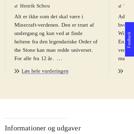
Henrik Schou
Tho
af
af
Alt er ikke som det skal være i
Adventu
Minecraft-verdenen. Den er truet af
hvor s
undergang og kun ved at finde
Wither
Feedback
heltene fra den legendariske Order of
En såka
the Stone kan man redde universet.
verden
For alle fra 12 år
.
man sa
Story mode kan snyde. Det er ikke et
(og gr
Læs hele vurderingen
Læs
"byg selv" spil som Minecraft, men
fra en
et point-and-click adventurespil, i 5
Stone" 
kapitler (kun 2 er tilgængelige nu,
De kan
resten frigives løbende). Spillet
redde v
foregår godt nok i Minecraft-
Underv
universet, komplet med den
zombie
firkantede grafik og masser af
og Cre
Informationer og udgaver
referencer til selve Minecraft, men
stillin