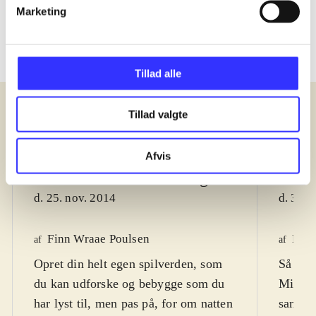
Marketing
Tillad alle
Tillad valgte
Anmeldelser (5)
Afvis
Bibliotekernes vurdering
Bibli
d. 25. nov. 2014
d. 3. n
Finn Wraae Poulsen
Finn
af
af
Opret din helt egen spilverden, som
Så kan 
du kan udforske og bebygge som du
Minecr
har lyst til, men pas på, for om natten
saml re