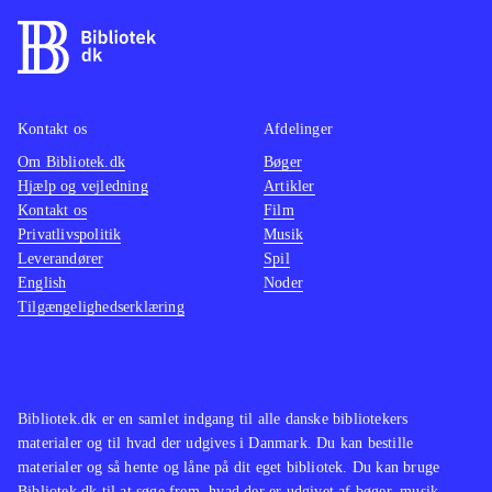
spilles af børn fra 6-7 år, som får
accepte
udfordringer i spillet som de kan
brandet
vokse med, efterhånden som de får
grafikk
greb om spillet
.
og spli
Kontakt os
Afdelinger
Spil-idéen er unik, og jeg synes ikke
fungere
Om Bibliotek.dk
det giver mening at sammenligne
Bøger
for vo
Hjælp og vejledning
Artikler
med andre spil på konsollen
.
Minecr
Kontakt os
Film
platfor
Privatlivspolitik
Musik
bygger 
Leverandører
Spil
English
Noder
sampro
Tilgængelighedserklæring
Bibliotek.dk er en samlet indgang til alle danske bibliotekers
materialer og til hvad der udgives i Danmark. Du kan bestille
materialer og så hente og låne på dit eget bibliotek. Du kan bruge
Bibliotek.dk til at søge frem, hvad der er udgivet af bøger, musik,