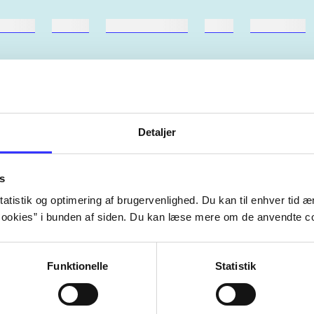
ebøger
ridning
hestesygdomme
vokal
sygdomme
Detaljer
Artiklerne i
handler ofte om
lorem ipsum dolor sit amet ...
Tidsskrift
s
atistik og optimering af brugervenlighed. Du kan til enhver tid æn
ookies” i bunden af siden. Du kan læse mere om de anvendte co
Funktionelle
Statistik