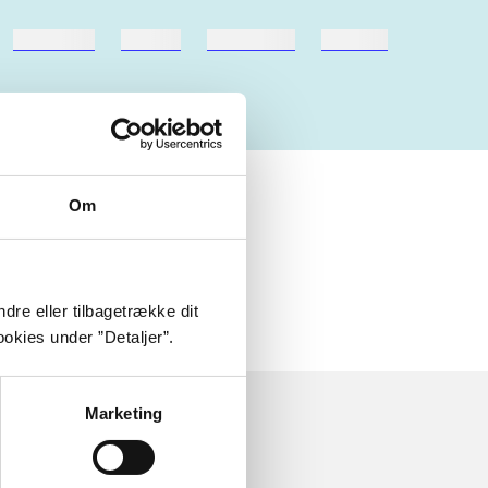
hestesport
træning
skolebøger
hesteavl
Om
dre eller tilbagetrække dit
okies under ”Detaljer”.
Marketing