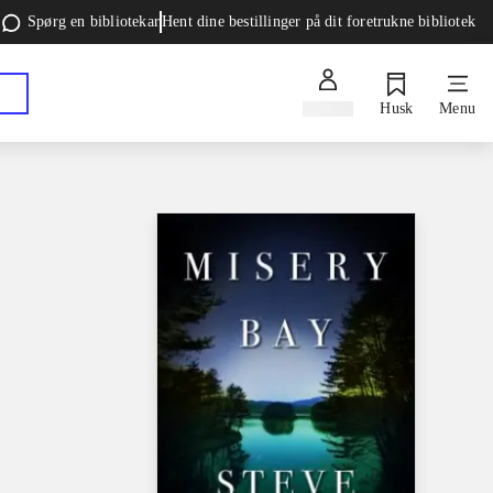
Spørg en bibliotekar
Hent dine bestillinger på dit foretrukne bibliotek
Log ind
Husk
Menu