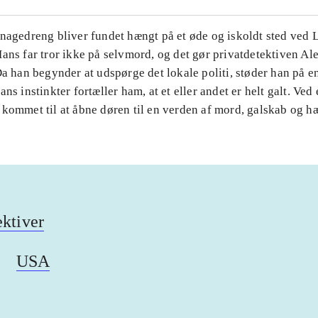
enagedreng bliver fundet hængt på et øde og iskoldt sted ved 
Hans far tror ikke på selvmord, og det gør privatdetektiven A
Da han begynder at udspørge det lokale politi, støder han på e
ns instinkter fortæller ham, at et eller andet er helt galt. Ved 
 kommet til at åbne døren til en verden af mord, galskab og h
ektiver
USA