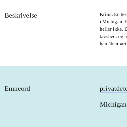
Beskrivelse
Krimi. En te
i Michigan. 
heller ikke. 
tavshed, og ha
han åbenbart
Emneord
privatdet
Michigan