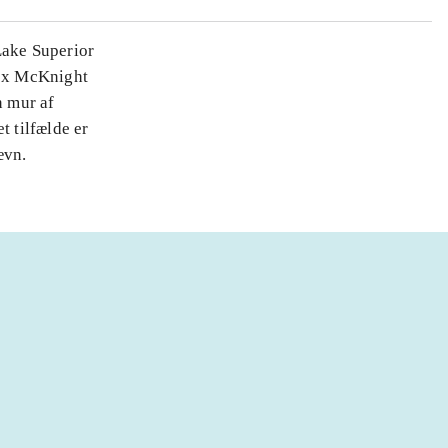
Lake Superior
lex McKnight
n mur af
et tilfælde er
ævn.