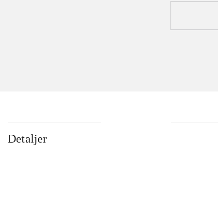
Detaljer
...
...
...
...