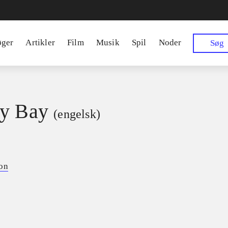
øger
Artikler
Film
Musik
Spil
Noder
Søg
y Bay
(engelsk)
on