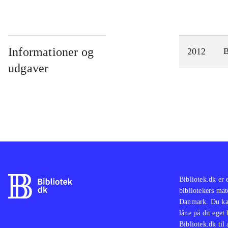
Informationer og
2012
udgaver
Bibliotek.dk er 
bibliotekers mat
Danmark. Du kan
låne på dit eget
Bibliotek.dk til