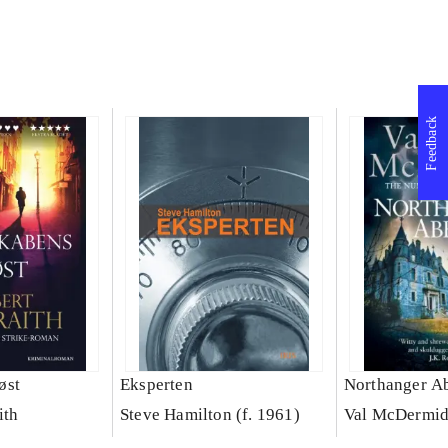
Feedback
øst
Eksperten
Northanger A
ith
Steve Hamilton (f. 1961)
Val McDermi