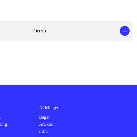
Orion
Afdelinger
k
Bøger
ning
Artikler
Film