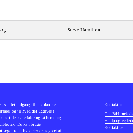
Bog
Steve Hamilton
en samlet indgang til alle danske
Kontakt os
erialer og til hvad der udgives i
Om Bibliotek.d
 bestille materialer og så hente og
Hjælp og vejled
 bibliotek. Du kan bruge
Kontakt os
 at søge frem, hvad der er udgivet af