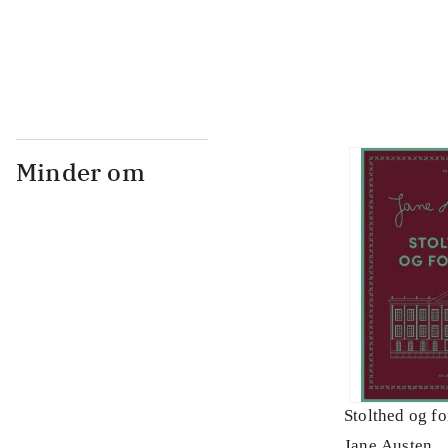
Minder om
Stolthed og f
Jane Austen