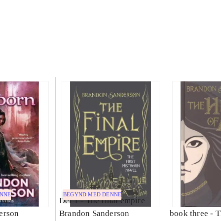
ENNE
BEGYND MED DENNE
rn
Del 1 -
The final empire
erson
Brandon Sanderson
book three -
T