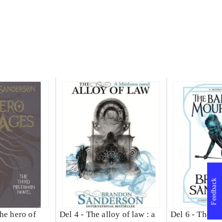
Feedback
he hero of
Del 4 -
The alloy of law : a
Del 6 -
The ba