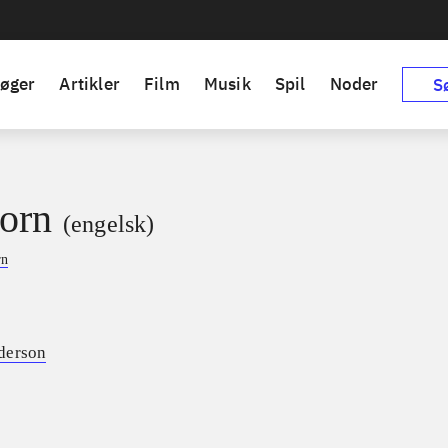
øger
Artikler
Film
Musik
Spil
Noder
S
orn
(engelsk)
rn
derson