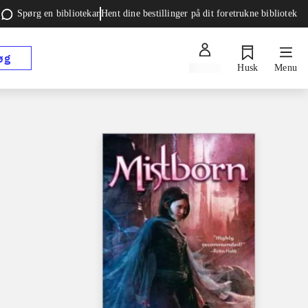
Spørg en bibliotekar
Hent dine bestillinger på dit foretrukne bibliotek
øg
Log ind
Husk
Menu