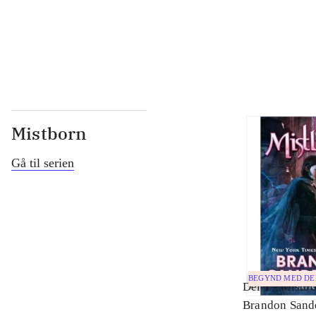
...
Mistborn
Gå til serien
BEGYND MED D
Del 1 -
Mistbo
Brandon Sand