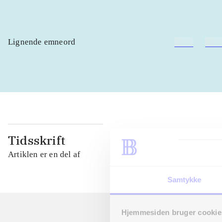
Lignende emneord
heste
børn
Tidsskrift
Artiklen er en del af
Samtykke
Hjemmesiden bruger cookie