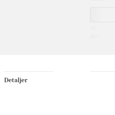
Detaljer
...
...
...
...