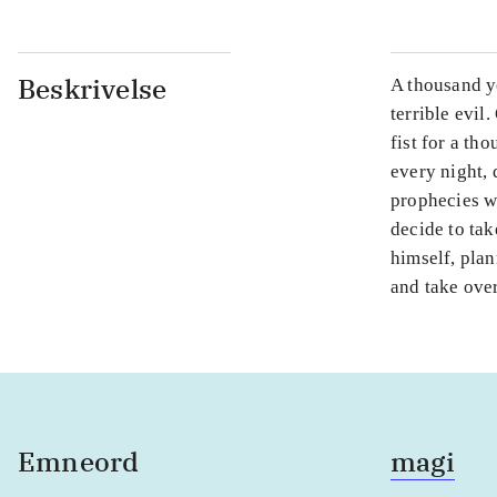
Beskrivelse
A thousand y
terrible evil
fist for a th
every night, 
prophecies we
decide to tak
himself, pla
and take over
Emneord
magi