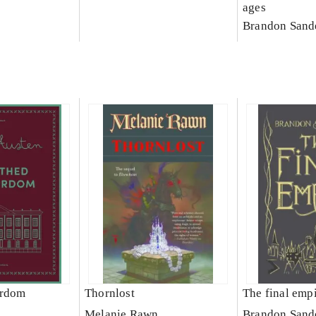
ages
Brandon Sand
ordom
Thornlost
The final emp
Melanie Rawn
Brandon Sand