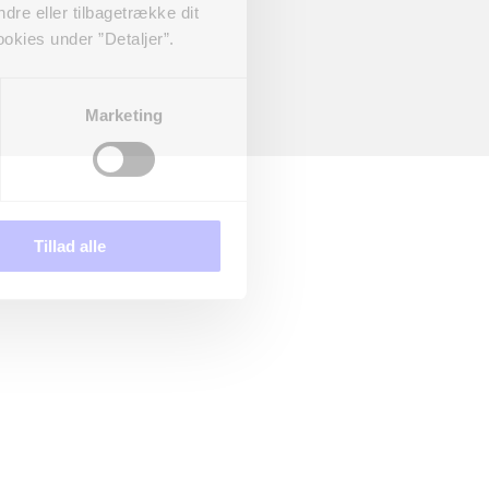
dre eller tilbagetrække dit
okies under ”Detaljer”.
Marketing
Tillad alle