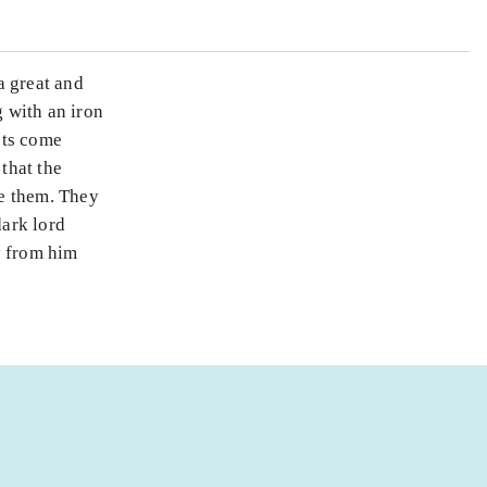
a great and
g with an iron
ists come
 that the
ve them. They
dark lord
y from him