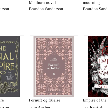
Mistborn novel
mourning
erson
Brandon Sanderson
Brandon Sand
ire
Fornuft og følelse
Empire of the
erson
Jane Austen
Jay Kristoff