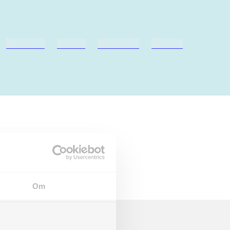
hestesport
træning
skolebøger
hesteavl
Om