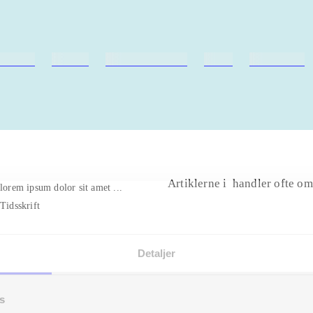
ebøger
ridning
hestesygdomme
vokal
sygdomme
Artiklerne i
handler ofte om
lorem ipsum dolor sit amet ...
Tidsskrift
Detaljer
s