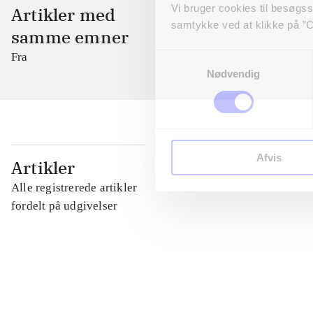
Vi bruger cookies til besøgsst
Artikler med
samtykke ved at klikke på ”C
samme emner
Fra
Samtykkevalg
Nødvendig
Afvis
...
Artikler
Alle registrerede artikler
...
fordelt på udgivelser
...
...