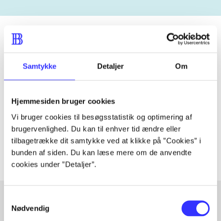
Tidsskrift
Samtykke
Detaljer
Om
Artiklen er en del af
Hjemmesiden bruger cookies
lorem ipsum dolor sit amet ...
Vi bruger cookies til besøgsstatistik og optimering af
Tidsskrift
brugervenlighed. Du kan til enhver tid ændre eller
Artiklerne i
handler ofte om
tilbagetrække dit samtykke ved at klikke på ”Cookies” i
bunden af siden. Du kan læse mere om de anvendte
cookies under ”Detaljer”.
Samtykkevalg
Nødvendig
Artikler med samme emner