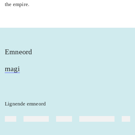
the empire.
Emneord
magi
Lignende emneord
heste
børnebøger
ridning
hestesygdomme
vokal