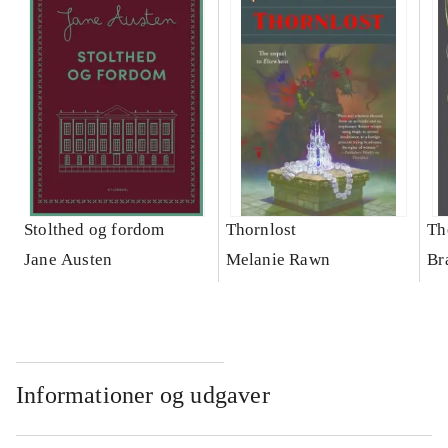
Stolthed og fordom
Thornlost
Th
Jane Austen
Melanie Rawn
Br
Informationer og udgaver