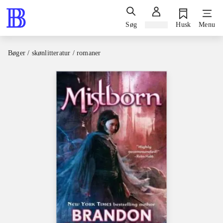
Søg
Log ind
Husk
Menu
Bøger / skønlitteratur / romaner