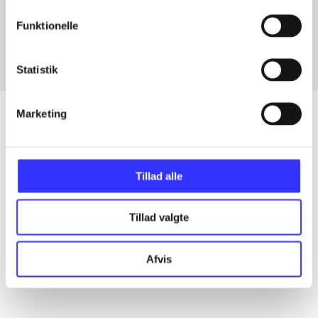
Fra
Funktionelle
Statistik
Marketing
Artikler
Tillad alle
Alle registrerede artikler fordelt på udgivelser
Tillad valgte
...
Afvis
...
...