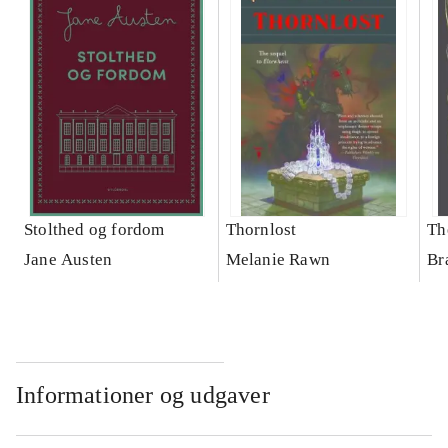
Stolthed og fordom
Thornlost
Th
Jane Austen
Melanie Rawn
Br
Informationer og udgaver