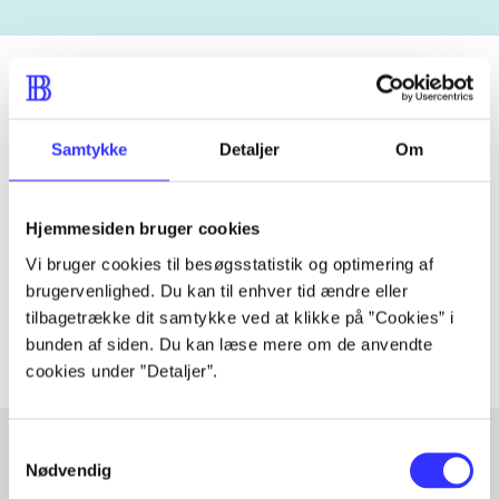
Tidsskrift
Samtykke
Detaljer
Om
Artiklen er en del af
Hjemmesiden bruger cookies
lorem ipsum dolor sit amet ...
Vi bruger cookies til besøgsstatistik og optimering af
Tidsskrift
brugervenlighed. Du kan til enhver tid ændre eller
Artiklerne i
handler ofte om
tilbagetrække dit samtykke ved at klikke på ”Cookies” i
bunden af siden. Du kan læse mere om de anvendte
cookies under ”Detaljer”.
Samtykkevalg
Nødvendig
Artikler med samme emner