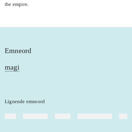
the empire.
Emneord
magi
Lignende emneord
heste
børnebøger
ridning
hestesygdomme
vokal