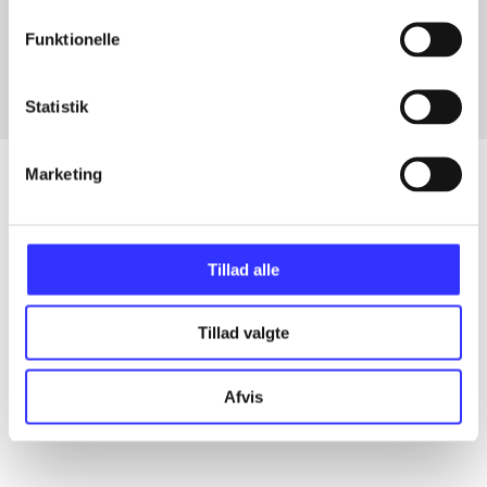
Fra
Funktionelle
Statistik
Marketing
Artikler
Tillad alle
Alle registrerede artikler fordelt på udgivelser
Tillad valgte
...
Afvis
...
...