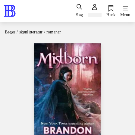
Søg
Log ind
Husk
Menu
Bøger / skønlitteratur / romaner