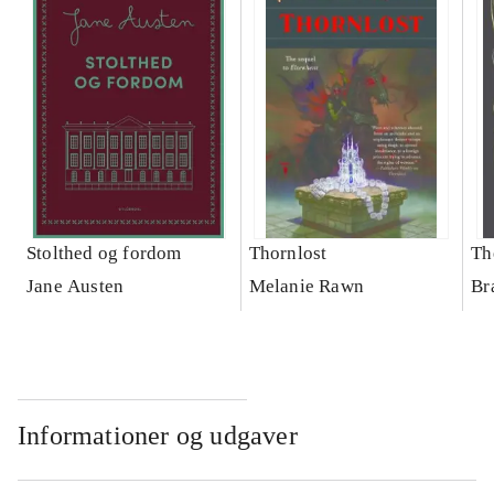
Stolthed og fordom
Thornlost
Th
Jane Austen
Melanie Rawn
Br
Informationer og udgaver