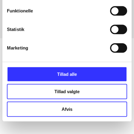
Fra
Funktionelle
Statistik
Marketing
Artikler
Tillad alle
Alle registrerede artikler fordelt på udgivelser
Tillad valgte
...
Afvis
...
...