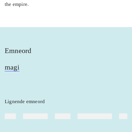
the empire.
Emneord
magi
Lignende emneord
heste
børnebøger
ridning
hestesygdomme
vokal