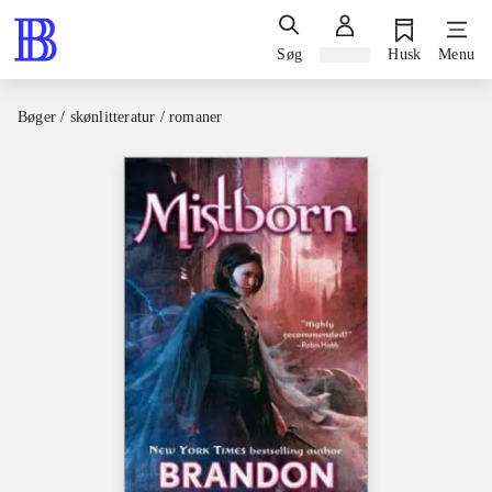
Søg
Log ind
Husk
Menu
Bøger / skønlitteratur / romaner