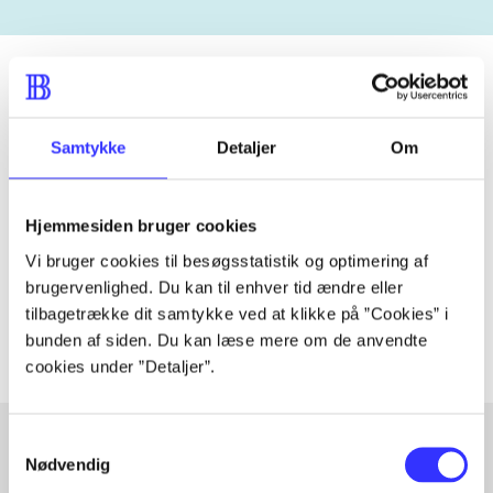
Tidsskrift
Samtykke
Detaljer
Om
Artiklen er en del af
Hjemmesiden bruger cookies
lorem ipsum dolor sit amet ...
Vi bruger cookies til besøgsstatistik og optimering af
Tidsskrift
brugervenlighed. Du kan til enhver tid ændre eller
Artiklerne i
handler ofte om
tilbagetrække dit samtykke ved at klikke på ”Cookies” i
bunden af siden. Du kan læse mere om de anvendte
cookies under ”Detaljer”.
Samtykkevalg
Nødvendig
Artikler med samme emner