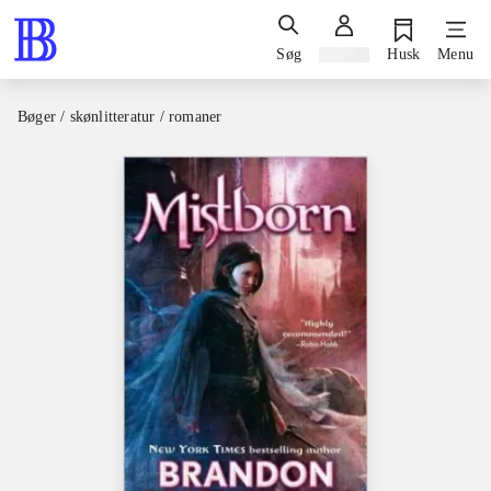
Søg
Log ind
Husk
Menu
Bøger / skønlitteratur / romaner