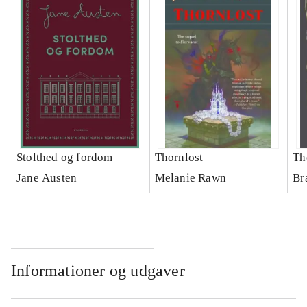
Stolthed og fordom
Thornlost
Th
Jane Austen
Melanie Rawn
Br
Informationer og udgaver