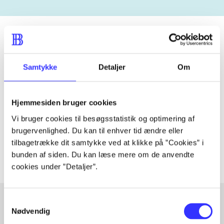
Tidsskrift
Samtykke
Detaljer
Om
Artiklen er en del af
Hjemmesiden bruger cookies
lorem ipsum dolor sit amet ...
Vi bruger cookies til besøgsstatistik og optimering af
Tidsskrift
brugervenlighed. Du kan til enhver tid ændre eller
Artiklerne i
handler ofte om
tilbagetrække dit samtykke ved at klikke på ”Cookies” i
bunden af siden. Du kan læse mere om de anvendte
cookies under ”Detaljer”.
Samtykkevalg
Nødvendig
Artikler med samme emner