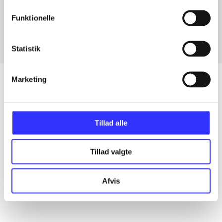
Fra
Funktionelle
Statistik
Marketing
Artikler
Tillad alle
Alle registrerede artikler fordelt på udgivelser
Tillad valgte
...
Afvis
...
...