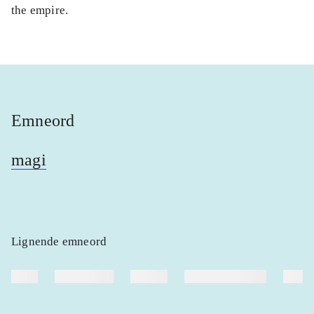
the empire.
Emneord
magi
Lignende emneord
heste
børnebøger
ridning
hestesygdomme
vokal