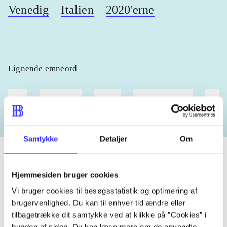
Venedig
Italien
2020'erne
Lignende emneord
heste
børnebøger
ridning
hestesygdomme
vokal
Samtykke
Detaljer
Om
Hjemmesiden bruger cookies
Tidsskrift
Vi bruger cookies til besøgsstatistik og optimering af
Artiklen er en del af
brugervenlighed. Du kan til enhver tid ændre eller
tilbagetrække dit samtykke ved at klikke på ”Cookies” i