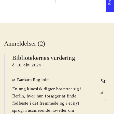
1840 til i dag
Anmeldelser (2)
Bibliotekernes vurdering
d. 18. okt. 2024
Barbara Rugholm
Stand
af
En ung kinesisk digter bosætter sig i
Agne
af
Berlin, hvor hun forsøger at finde
Ben
fodfæste i det fremmede og i et nyt
Årg.
sprog. Fascinerende noveller om