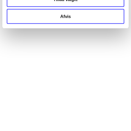
Artikler
Alle registrerede artikler fordelt på udgivelser
Afvis
...
...
...
...
...