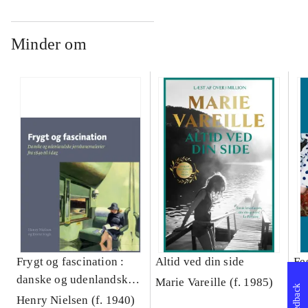
Minder om
Frygt og fascination :
Altid ved din side
Fe
danske og udenlandske
Marie Vareille (f. 1985)
Te
Feedback
jernbanemalerier fra
Henry Nielsen (f. 1940)