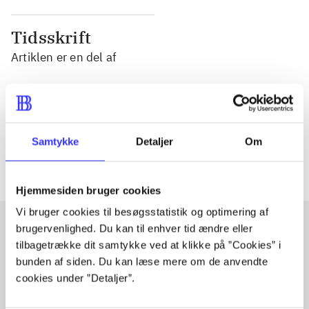
Tidsskrift
Artiklen er en del af
lorem ipsum dolor sit amet ...
Tidsskrift
Artiklerne i
handler ofte om
Samtykke
Detaljer
Om
Hjemmesiden bruger cookies
Vi bruger cookies til besøgsstatistik og optimering af
brugervenlighed. Du kan til enhver tid ændre eller
tilbagetrække dit samtykke ved at klikke på ”Cookies” i
Artikler med samme emner
bunden af siden. Du kan læse mere om de anvendte
Fra
cookies under ”Detaljer”.