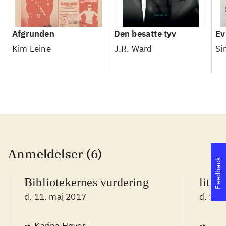
Afgrunden
Den besatte tyv
Ev
Kim Leine
J.R. Ward
Si
Anmeldelser (6)
Feedback
Bibliotekernes vurdering
litte
d. 11. maj 2017
d. 1. j
Karina Høyer
Arn