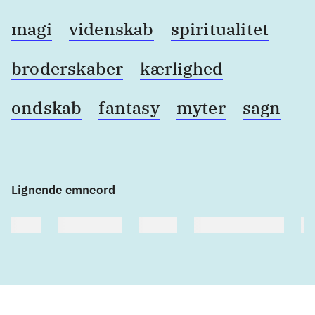
magi
videnskab
spiritualitet
broderskaber
kærlighed
ondskab
fantasy
myter
sagn
Lignende emneord
heste
børnebøger
ridning
hestesygdomme
vo