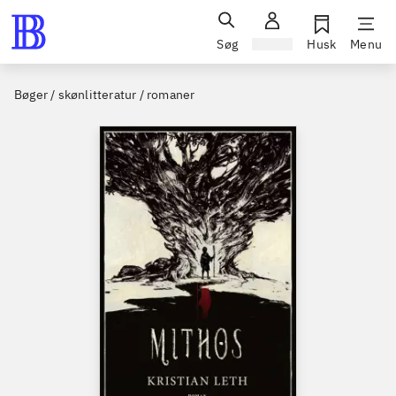
Søg
Log ind
Husk
Menu
Bøger / skønlitteratur / romaner