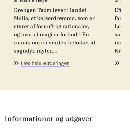
af
af
Drengen Taom lever i landet
Efter
Mella, et kejserdrømme, som er
fantas
styret af fornuft og rationaler,
Leths
og hvor al magi er forbudt! En
sædva
roman om en verden befolket af
meget
sagndyr, myter,
Kristi
videnskabsmænd og
søn af
Læs hele vurderingen
Læs
hemmelige broderskaber. Til
den voksne fantasy-læser, som
ikke er bange for at blive
udfordret
.
Taom er søn af en af de
videnskabsmænd, som, på
kejserens ordrer, har ført krig
Informationer og udgaver
mod mørk overtro, magi og