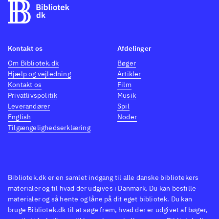
betragtninger over, hvad der er
meningsfyldt og hvad, der er
rigtigt og forkert. Skellet
mellem fantasi og overtro, og
Kontakt os
Afdelinger
videnskab og rationaler gør
Om Bibliotek.dk
Bøger
romanen skarp og kompleks og
Hjælp og vejledning
Artikler
ikke mindst underholdende
.
Kontakt os
Film
Privatlivspolitik
Musik
Martins
Kampen om tronen
Før
Leverandører
Spil
de bliver hængt
Evnen
tilbyder
English
Noder
den samme kvalitet for den
Tilgængelighedserklæring
voksne fantasylæser, mens det
mørke også findes i
Abercrombies Før de bliver
Bibliotek.dk er en samlet indgang til alle danske bibliotekers
hængt. Pettersens Evnen er en
materialer og til hvad der udgives i Danmark. Du kan bestille
lignende bud på nyere fantasi
materialer og så hente og låne på dit eget bibliotek. Du kan
for voksne
Martins Kampen om
bruge Bibliotek.dk til at søge frem, hvad der er udgivet af bøger,