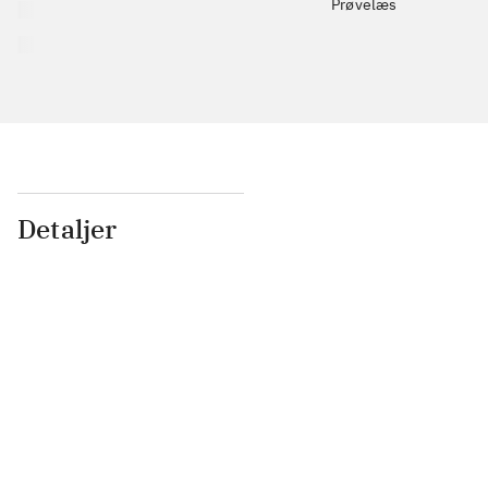
Prøvelæs
Detaljer
...
...
...
...
...
...
...
...
...
...