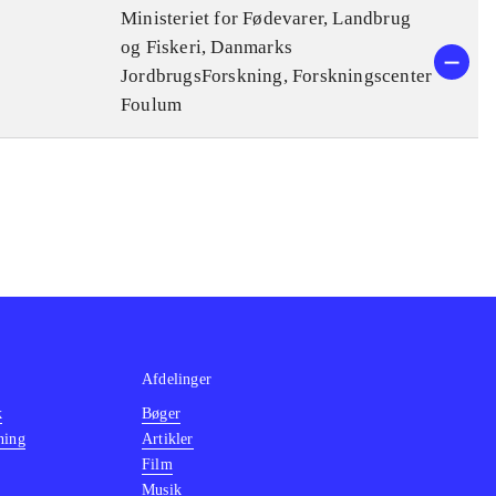
Ministeriet for Fødevarer, Landbrug
og Fiskeri, Danmarks
JordbrugsForskning, Forskningscenter
Foulum
Afdelinger
k
Bøger
ning
Artikler
Film
Musik