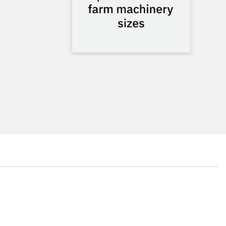
...
...