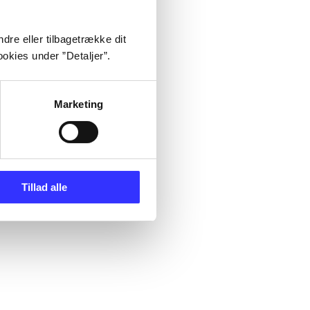
dre eller tilbagetrække dit
okies under ”Detaljer”.
Marketing
Tillad alle