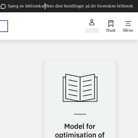
Spørg en bibliotekar
Hent dine bestillinger på dit foretrukne bibliotek
Log ind
Husk
Menu