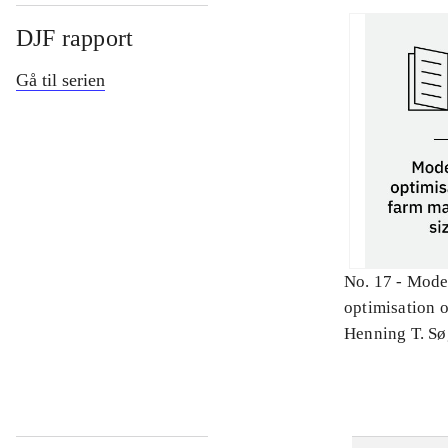
DJF rapport
Gå til serien
No. 17 -
Model
optimisation 
machinery siz
Henning T. Sø