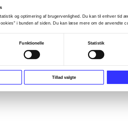
s
atistik og optimering af brugervenlighed. Du kan til enhver tid æn
ookies” i bunden af siden. Du kan læse mere om de anvendte co
Funktionelle
Statistik
Tillad valgte