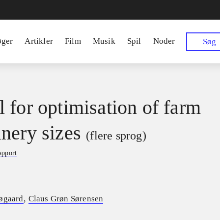
øger
Artikler
Film
Musik
Spil
Noder
Søg
 for optimisation of farm
nery sizes
(flere sprog)
apport
,
øgaard
Claus Grøn Sørensen