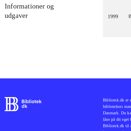
Informationer og
udgaver
1999
Bibliotek.dk er 
bibliotekers mat
Danmark. Du kan
låne på dit eget
Bibliotek.dk til