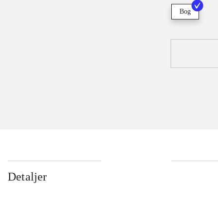
Bog
Detaljer
...
...
...