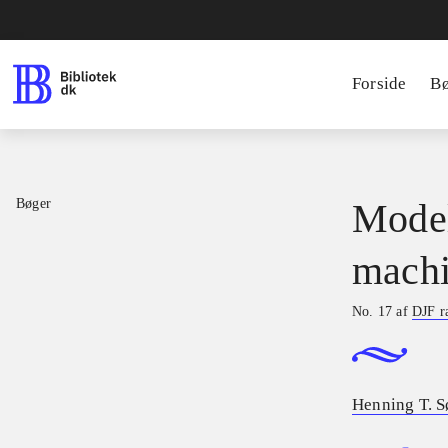
Forside
B
Bøger
Model
machi
No. 17 af
DJF r
Henning T. S