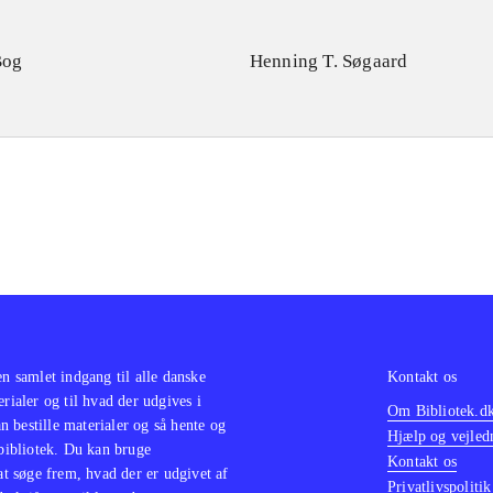
Bog
Henning T. Søgaard
en samlet indgang til alle danske
Kontakt os
erialer og til hvad der udgives i
Om Bibliotek.d
 bestille materialer og så hente og
Hjælp og vejled
 bibliotek. Du kan bruge
Kontakt os
 at søge frem, hvad der er udgivet af
Privatlivspolitik