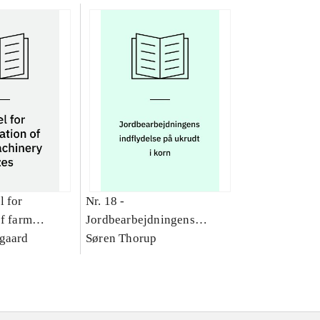
 for
Nr. 18 -
of farm
Jordbearbejdningens
es
gaard
indflydelse på ukrudt i korn
Søren Thorup