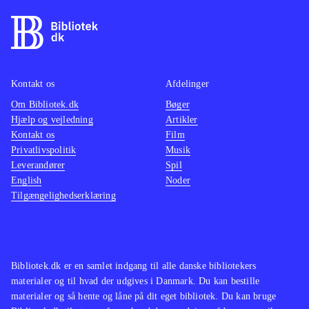
ikke det vigtigste. Menuerne og
styringen er okay, men hver gang du
skal noget nyt, så er der lange
ventetider på at spillet loader og det
Kontakt os
Afdelinger
er meget frustrerende
.
Om Bibliotek.dk
Bøger
Der er efterhånden lavet en del
Hjælp og vejledning
Artikler
efterligninger af klassikeren "Mario
Kontakt os
Film
Kart", et af de nyeste er Madagascar
Privatlivspolitik
Musik
Leverandører
kartz, men MNR har pga. friheden i
Spil
English
Noder
spillet en del fællestræk med Little
Tilgængelighedserklæring
big planet også
.
De mange muligheder i MNR vil helt
sikkert tiltrække en del spillere, men
det vil også være irriterende for dem,
Bibliotek.dk er en samlet indgang til alle danske bibliotekers
materialer og til hvad der udgives i Danmark. Du kan bestille
som bare vil spille et bilspil. De
materialer og så hente og låne på dit eget bibliotek. Du kan bruge
lange og mange loadetider er