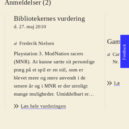
Anmeldelser (2)
Bibliotekernes vurdering
d. 27. maj 2010
Game r
Frederik Nielsen
af
Feedback
Playstation 3. ModNation racers
Carsten
af
(MNR). At kunne sætte sit personlige
Nr. 108
præg på et spil er en stil, som er
blevet mere og mere anvendt i de
Læs an
senere år og i MNR er der utroligt
mange muligheder. Umiddelbart er
MNR et bilspil, men med
Læs hele vurderingen
muligheden for at designe næsten alt
i spillet. Spillet har en dansk version
og er ret nemt at gå til, så med en