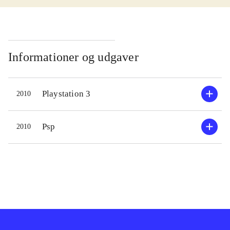
PEGI: 7, vurderes målgruppen fra 6-
7 år
.
Selve bilspillet er typisk gokart ræs.
Du kører på en bane med forskellige
Informationer og udgaver
våben fordelt ud på den og så gælder
det om at komme først i mål ved
Playstation 3
2010
hjælp af våbnene og dine
køreegenskaber. Bilspillet er kun en
lille del af MNR og vil for nogle
Psp
2010
primært handle om at åbne op for nye
ting. Der er mange muligheder, dine
figurer, din gokarts og baner, alt
samme kan du selv designe og sætte
dit præg på. Alt hvad du designer kan
du vise frem eller dele online.
Grafikken og lydsiden er jævn, men