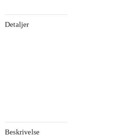
Detaljer
...
...
...
...
...
...
...
...
...
...
...
...
Beskrivelse