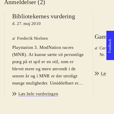
Anmeldelser (2)
Bibliotekernes vurdering
d. 27. maj 2010
Game r
Frederik Nielsen
af
Feedback
Playstation 3. ModNation racers
Carsten
af
(MNR). At kunne sætte sit personlige
Nr. 108
præg på et spil er en stil, som er
blevet mere og mere anvendt i de
Læs an
senere år og i MNR er der utroligt
mange muligheder. Umiddelbart er
MNR et bilspil, men med
Læs hele vurderingen
muligheden for at designe næsten alt
i spillet. Spillet har en dansk version
og er ret nemt at gå til, så med en