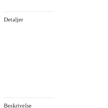
Detaljer
...
...
...
...
...
...
...
...
...
...
...
...
Beskrivelse