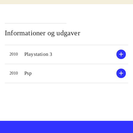
PEGI: 7, vurderes målgruppen fra 6-
7 år
.
Selve bilspillet er typisk gokart ræs.
Du kører på en bane med forskellige
Informationer og udgaver
våben fordelt ud på den og så gælder
det om at komme først i mål ved
Playstation 3
2010
hjælp af våbnene og dine
køreegenskaber. Bilspillet er kun en
lille del af MNR og vil for nogle
Psp
2010
primært handle om at åbne op for nye
ting. Der er mange muligheder, dine
figurer, din gokarts og baner, alt
samme kan du selv designe og sætte
dit præg på. Alt hvad du designer kan
du vise frem eller dele online.
Grafikken og lydsiden er jævn, men