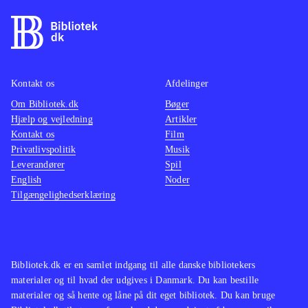
ikke det vigtigste. Menuerne og
styringen er okay, men hver gang du
skal noget nyt, så er der lange
ventetider på at spillet loader og det
Kontakt os
Afdelinger
er meget frustrerende
.
Om Bibliotek.dk
Bøger
Der er efterhånden lavet en del
Hjælp og vejledning
Artikler
efterligninger af klassikeren "Mario
Kontakt os
Film
Kart", et af de nyeste er Madagascar
Privatlivspolitik
Musik
Leverandører
kartz, men MNR har pga. friheden i
Spil
English
Noder
spillet en del fællestræk med Little
Tilgængelighedserklæring
big planet også
.
De mange muligheder i MNR vil helt
sikkert tiltrække en del spillere, men
det vil også være irriterende for dem,
Bibliotek.dk er en samlet indgang til alle danske bibliotekers
materialer og til hvad der udgives i Danmark. Du kan bestille
som bare vil spille et bilspil. De
materialer og så hente og låne på dit eget bibliotek. Du kan bruge
lange og mange loadetider er