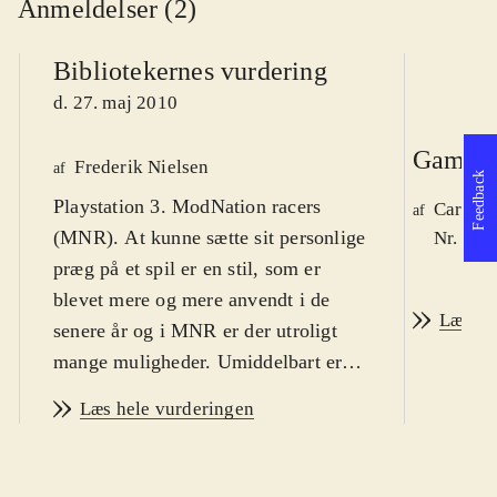
Anmeldelser (2)
Bibliotekernes vurdering
d. 27. maj 2010
Game r
Frederik Nielsen
af
Feedback
Playstation 3. ModNation racers
Carsten
af
(MNR). At kunne sætte sit personlige
Nr. 108
præg på et spil er en stil, som er
blevet mere og mere anvendt i de
Læs an
senere år og i MNR er der utroligt
mange muligheder. Umiddelbart er
MNR et bilspil, men med
Læs hele vurderingen
muligheden for at designe næsten alt
i spillet. Spillet har en dansk version
og er ret nemt at gå til, så med en