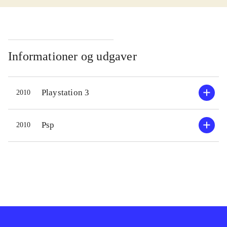
PEGI: 7, vurderes målgruppen fra 6-
7 år
.
Selve bilspillet er typisk gokart ræs.
Du kører på en bane med forskellige
Informationer og udgaver
våben fordelt ud på den og så gælder
det om at komme først i mål ved
Playstation 3
2010
hjælp af våbnene og dine
køreegenskaber. Bilspillet er kun en
lille del af MNR og vil for nogle
Psp
2010
primært handle om at åbne op for nye
ting. Der er mange muligheder, dine
figurer, din gokarts og baner, alt
samme kan du selv designe og sætte
dit præg på. Alt hvad du designer kan
du vise frem eller dele online.
Grafikken og lydsiden er jævn, men