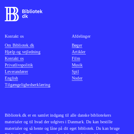
ikke det vigtigste. Menuerne og
styringen er okay, men hver gang du
skal noget nyt, så er der lange
ventetider på at spillet loader og det
Kontakt os
Afdelinger
er meget frustrerende
.
Om Bibliotek.dk
Bøger
Der er efterhånden lavet en del
Hjælp og vejledning
Artikler
efterligninger af klassikeren "Mario
Kontakt os
Film
Kart", et af de nyeste er Madagascar
Privatlivspolitik
Musik
Leverandører
kartz, men MNR har pga. friheden i
Spil
English
Noder
spillet en del fællestræk med Little
Tilgængelighedserklæring
big planet også
.
De mange muligheder i MNR vil helt
sikkert tiltrække en del spillere, men
det vil også være irriterende for dem,
Bibliotek.dk er en samlet indgang til alle danske bibliotekers
materialer og til hvad der udgives i Danmark. Du kan bestille
som bare vil spille et bilspil. De
materialer og så hente og låne på dit eget bibliotek. Du kan bruge
lange og mange loadetider er