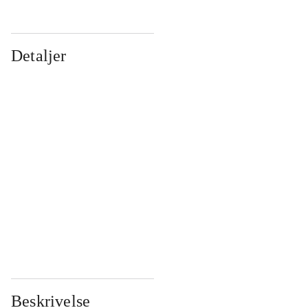
Detaljer
...
...
...
...
...
...
...
...
...
...
...
...
Beskrivelse