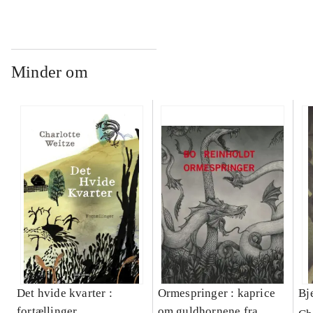
Minder om
Det hvide kvarter :
Ormespringer : kaprice
Bj
fortællinger
om guldhornene fra