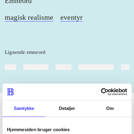
Emneord
magisk realisme
eventyr
Lignende emneord
heste
børnebøger
ridning
hestesygdomme
vokal
Samtykke
Detaljer
Om
Tidsskrift
Hjemmesiden bruger cookies
Artiklen er en del af