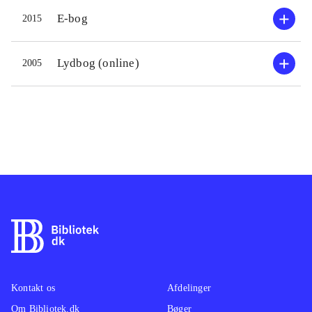
en genre, hun mestrer til stor
E-bog
2015
fornøjelse for lystlæsere og alle
fortællingerne egner sig også
Lydbog (online)
2005
fortrinligt til analyser i
danskopgaver
.
Kontakt os
Afdelinger
Om Bibliotek.dk
Bøger