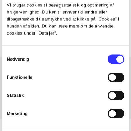
Vi bruger cookies til besøgsstatistik og optimering af
brugervenlighed. Du kan til enhver tid ændre eller
lorem ipsum dolor sit amet ...
tilbagetrække dit samtykke ved at klikke på ”Cookies” i
Tidsskrift
bunden af siden. Du kan læse mere om de anvendte
Artiklerne i
handler ofte om
cookies under ”Detaljer”.
Samtykkevalg
Nødvendig
Funktionelle
Artikler med samme emner
Fra
Statistik
Marketing