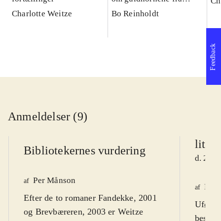
Ch
Gallehus
Charlotte Weitze
Bo Reinholdt
Feedback
Anmeldelser (9)
litte
Bibliotekernes vurdering
d. 21. 
Per Månson
af
Ditt
af
Efter de to romaner Fandekke, 2001
Ufødte
og Brevbæreren, 2003 er Weitze
besatte