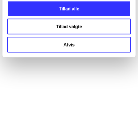
Tillad alle
Artikler
Alle registrerede artikler fordelt på udgivelser
Tillad valgte
...
Afvis
...
...
...
...