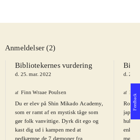
Anmeldelser (2)
Bibliotekernes vurdering
Bibli
d. 25. mar. 2022
d. 25. 
Finn Wraae Poulsen
Mart
af
af
Feedback
Du er elev på Shin Mikado Academy,
Rollesp
som er ramt af en mystisk tåge som
japans
gør folk vanvittige. Dyrk dit ego og
hukom
kast dig ud i kampen med at
enkelte
nedkæmpe de 7 dæmoner fra
møder,