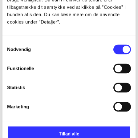
tilbagetrække dit samtykke ved at klikke på ”Cookies” i
Alle registrerede artikler fordelt på udgivelser
bunden af siden. Du kan læse mere om de anvendte
cookies under ”Detaljer”.
...
Samtykkevalg
...
Nødvendig
...
Funktionelle
...
Statistik
...
Marketing
Tillad alle