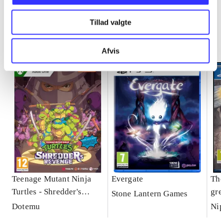
Minder om
Tillad valgte
Afvis
Teenage Mutant Ninja
Evergate
Th
Turtles - Shredder's
gr
Stone Lantern Games
revenge
Dotemu
Ni