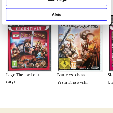
Afvis
Lego The lord of the
Battle vs. chess
Sl
rings
Yezhi Krasowski
Un