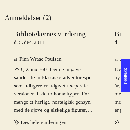
Anmeldelser (2)
Bibliotekernes vurdering
Bibli
d. 5. dec. 2011
d. 5. d
Finn Wraae Poulsen
Jens
af
af
PS3, Xbox 360. Denne udgave
Dvd-ro
Feedback
samler de to klassiske adventurespil
ny indp
som tidligere er udgivet i separate
år, men
versioner til de to konsoltyper. For
mere t
mange et herligt, nostalgisk gensyn
meget k
med de sjove og elskelige figurer,
er på 
men spillet kan spilles af børn fra ca.
ikoner
Læs hele vurderingen
Læs
10 år. Spillet er multisproget
De to f