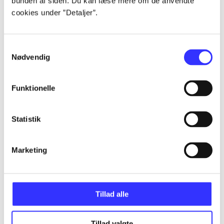
bunden af siden. Du kan læse mere om de anvendte
...
cookies under ”Detaljer”.
...
Samtykkevalg
Nødvendig
...
Funktionelle
...
Statistik
...
Marketing
Tillad alle
Minder om
Tillad valgte