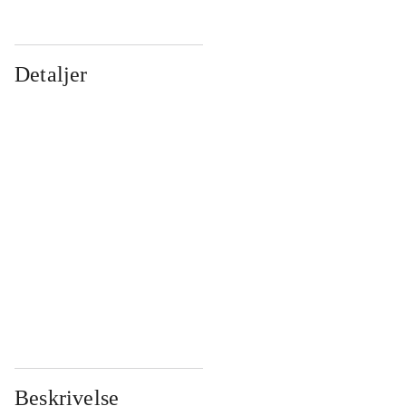
Detaljer
...
...
...
...
...
...
...
...
...
...
...
...
Beskrivelse