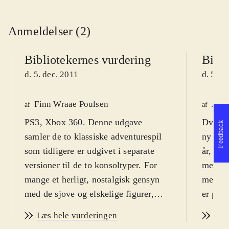
Anmeldelser (2)
Bibliotekernes vurdering
Bibli
d. 5. dec. 2011
d. 5. d
Finn Wraae Poulsen
Jens
af
af
PS3, Xbox 360. Denne udgave
Dvd-ro
Feedback
samler de to klassiske adventurespil
ny indp
som tidligere er udgivet i separate
år, men
versioner til de to konsoltyper. For
mere t
mange et herligt, nostalgisk gensyn
meget k
med de sjove og elskelige figurer,
er på 
men spillet kan spilles af børn fra ca.
ikoner
Læs hele vurderingen
Læs
10 år. Spillet er multisproget
De to f