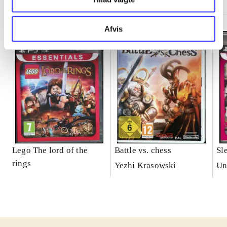
Afvis
Lego The lord of the
Battle vs. chess
Sl
rings
Yezhi Krasowski
Un