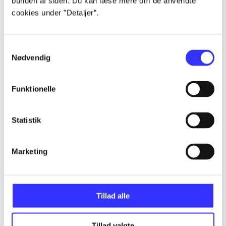
bunden af siden. Du kan læse mere om de anvendte
...
cookies under ”Detaljer”.
...
Samtykkevalg
Nødvendig
...
Funktionelle
...
Statistik
...
Marketing
Tillad alle
Minder om
Tillad valgte