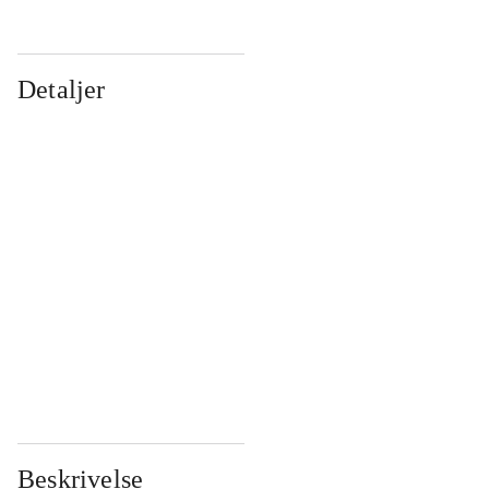
Detaljer
...
...
...
...
...
...
...
...
...
...
...
...
Beskrivelse