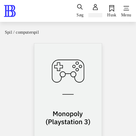
Søg
Log ind
Husk
Menu
Spil / computerspil