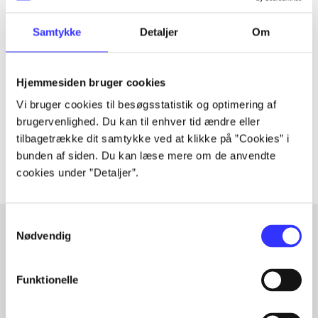
Samtykke
Detaljer
Om
Tidsskrift
Artiklen er en del af
Hjemmesiden bruger cookies
lorem ipsum dolor sit amet ...
Vi bruger cookies til besøgsstatistik og optimering af
Tidsskrift
brugervenlighed. Du kan til enhver tid ændre eller
Artiklerne i
handler ofte om
tilbagetrække dit samtykke ved at klikke på ”Cookies” i
bunden af siden. Du kan læse mere om de anvendte
cookies under ”Detaljer”.
Samtykkevalg
Nødvendig
Artikler med samme emner
Funktionelle
Fra