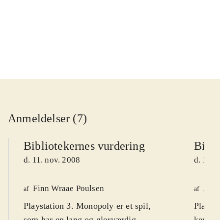
...
Anmeldelser (7)
Bibliotekernes vurdering
Bibli
d. 11. nov. 2008
d. 11. 
Finn Wraae Poulsen
Astr
af
af
Playstation 3. Monopoly er et spil,
Playst
som har en lang og glorværdig
kendte 