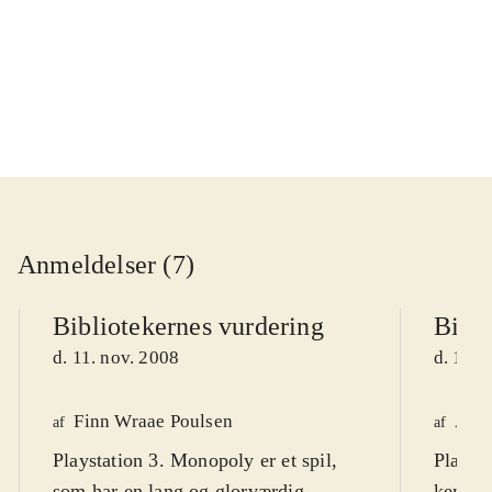
...
Anmeldelser (7)
Bibliotekernes vurdering
Bibli
d. 11. nov. 2008
d. 11. 
Finn Wraae Poulsen
Astr
af
af
Playstation 3. Monopoly er et spil,
Playst
som har en lang og glorværdig
kendte 