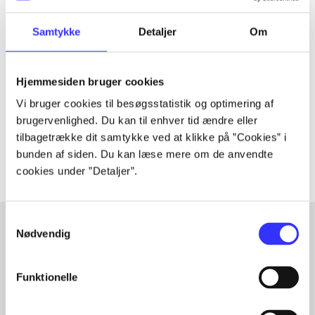
Samtykke
Detaljer
Om
Tidsskrift
Artiklen er en del af
Hjemmesiden bruger cookies
lorem ipsum dolor sit amet ...
Vi bruger cookies til besøgsstatistik og optimering af
Tidsskrift
brugervenlighed. Du kan til enhver tid ændre eller
Artiklerne i
handler ofte om
tilbagetrække dit samtykke ved at klikke på ”Cookies” i
bunden af siden. Du kan læse mere om de anvendte
cookies under ”Detaljer”.
Samtykkevalg
Nødvendig
Artikler med samme emner
Funktionelle
Fra