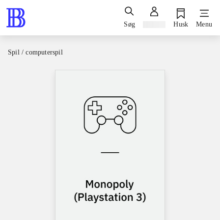
Søg
Log ind
Husk
Menu
Spil / computerspil