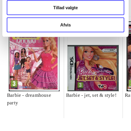
Minder om
Tillad valgte
Afvis
Barbie - dreamhouse
Barbie - jet, set & style!
Ra
party