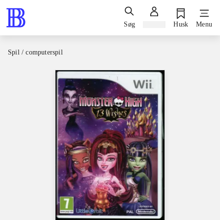
Søg
Log ind
Husk
Menu
Spil / computerspil