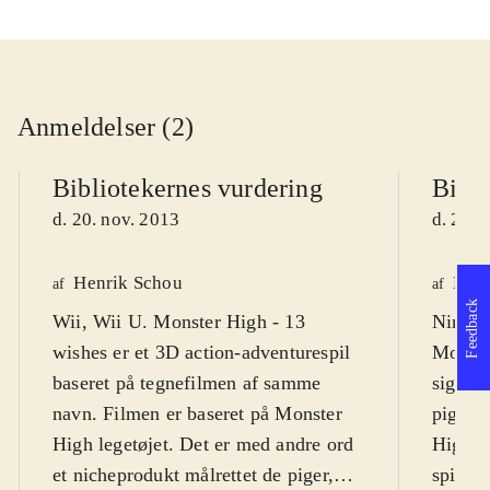
Anmeldelser (2)
Bibliotekernes vurdering
Bibli
d. 20. nov. 2013
d. 20. 
Henrik Schou
Lone
af
af
Feedback
Wii, Wii U. Monster High - 13
Ninten
wishes er et 3D action-adventurespil
Monste
baseret på tegnefilmen af samme
sig til
navn. Filmen er baseret på Monster
piger,
High legetøjet. Det er med andre ord
High-d
et nicheprodukt målrettet de piger,
spillet